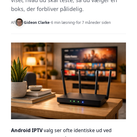
viser, hvad du skal teste, så du vælger en
boks, der forbliver pålidelig.
Af
Gideon Clarke
•
6 min læsning
•
for 7 måneder siden
Android IPTV
valg ser ofte identiske ud ved