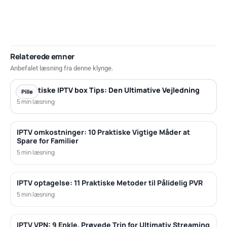
Relaterede emner
Anbefalet læsning fra denne klynge.
5 Praktiske IPTV box Tips: Den Ultimative Vejledning
Pille
5 min læsning
IPTV omkostninger: 10 Praktiske Vigtige Måder at
Spare for Familier
5 min læsning
IPTV optagelse: 11 Praktiske Metoder til Pålidelig PVR
5 min læsning
IPTV VPN: 9 Enkle, Prøvede Trin for Ultimativ Streaming