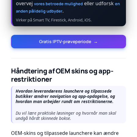
overvej
eller udforsk
vores betroede mulighed
en
.
anden pålidelig udbyder
Virker på Smart TV, Firestick, Android, iOS.
Gratis IPTV-prøveperiode
→
Håndtering af OEM skins og app-
restriktioner
Hvordan leverandørens launchere og tilpassede
butikker ændrer navigation og app-opdagelse, og
hvordan man arbejder rundt om restriktionerne.
Du vil lære praktiske løsninger og hvornår man skal
undgå hårdt skinnede bokse.
OEM-skins og tilpassede launchere kan ændre