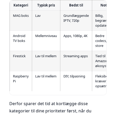
Kategori
Typisk pris
Bedst til
Noter
MAG boks
Lav
Grundlæggende
Billig,
IPTV, 720p
begrænsede
opdateringer
Android
Mellemniveau
Apps, 1080p, 4K
Bedre
TV boks
codecs, app
store
Firestick
Lav til mellem
Streaming apps
Tied til
Amazon
økosystem
Raspberry
Lav til mellem
DIY, tilpasning
Fleksibel,
Pi
kræver
opsætning
Derfor sparer det tid at kortlægge disse
kategorier til dine prioriteter først, når du