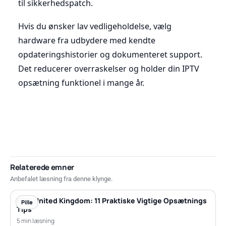
til sikkerhedspatch.
Hvis du ønsker lav vedligeholdelse, vælg
hardware fra udbydere med kendte
opdateringshistorier og dokumenteret support.
Det reducerer overraskelser og holder din IPTV
opsætning funktionel i mange år.
Relaterede emner
Anbefalet læsning fra denne klynge.
IPTV United Kingdom: 11 Praktiske Vigtige Opsætnings
Pille
Tips
5 min læsning