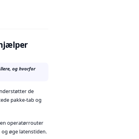
 hjælper
llere, og hvorfor
nderstøtter de
tede pakke-tab og
r en operatørrouter
og øge latenstiden.