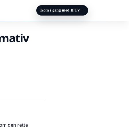
Kom i gang med IPTV
→
imativ
 om den rette