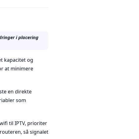
ringer i placering
et kapacitet og
for at minimere
ste en direkte
ariabler som
fi til IPTV, prioriter
routeren, så signalet