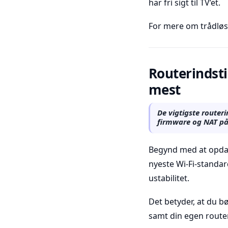
har fri sigt til TV’et.
For mere om trådløs
Routerindstil
mest
De vigtigste routeri
firmware og NAT påv
Begynd med at opdat
nyeste Wi‑Fi-standa
ustabilitet.
Det betyder, at du b
samt din egen route