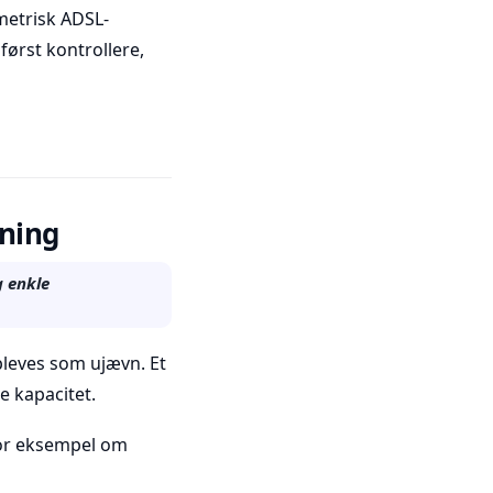
metrisk ADSL-
 først kontrollere,
lning
g enkle
opleves som ujævn. Et
e kapacitet.
 for eksempel om