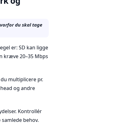
rk og
vorfor du skal tage
gel er: SD kan ligge
an kræve 20–35 Mbps
du multiplicere pr.
erhead og andre
ydelser. Kontrollér
e samlede behov.