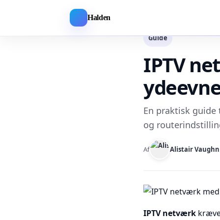
Halden
Guide
IPTV net
ydeevn
En praktisk guide 
og routerindstillin
Af
Alistair Vaughn
IPTV netværk
kræver