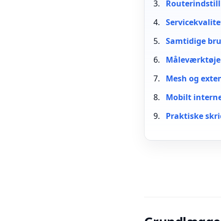
Routerindstill
Servicekvalit
Samtidige bru
Måleværktøje
Mesh og exten
Mobilt intern
Praktiske skr