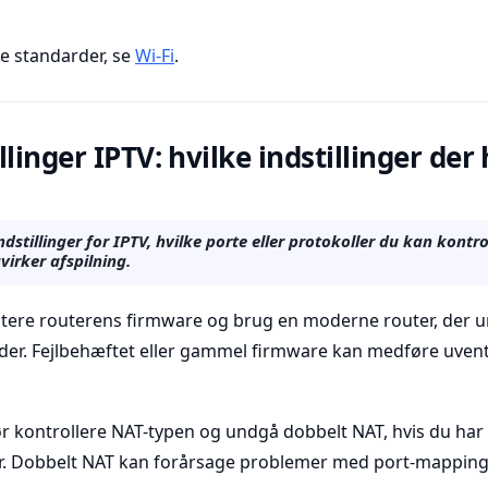
e standarder, se
Wi‑Fi
.
linger IPTV: hvilke indstillinger der
ndstillinger for IPTV, hvilke porte eller protokoller du kan kontro
irker afspilning.
ere routerens firmware og brug en moderne router, der u
rder. Fejlbehæftet eller gammel firmware kan medføre uven
ør kontrollere NAT-typen og undgå dobbelt NAT, hvis du ha
r. Dobbelt NAT kan forårsage problemer med port-mapping 