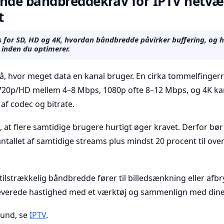
de båndbreddekrav for IPTV netvæ
t
for SD, HD og 4K, hvordan båndbredde påvirker buffering, og h
 inden du optimerer.
, hvor meget data en kanal bruger. En cirka tommelfingerre
720p/HD mellem 4–8 Mbps, 1080p ofte 8–12 Mbps, og 4K k
af codec og bitrate.
, at flere samtidige brugere hurtigt øger kravet. Derfor bør 
tallet af samtidige streams plus mindst 20 procent til ov
utilstrækkelig båndbredde fører til billedsænkning eller afbr
 leverede hastighed med et værktøj og sammenlign med din
rund, se
IPTV
.