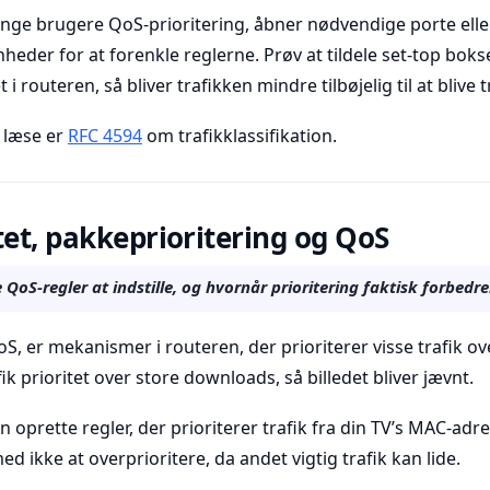
ange brugere QoS-prioritering, åbner nødvendige porte eller
nheder for at forenkle reglerne. Prøv at tildele set-top bok
 i routeren, så bliver trafikken mindre tilbøjelig til at blive
 læse er
RFC 4594
om trafikklassifikation.
tet, pakkeprioritering og QoS
QoS-regler at indstille, og hvornår prioritering faktisk forbedre
oS, er mekanismer i routeren, der prioriterer visse trafik o
ik prioritet over store downloads, så billedet bliver jævnt.
n oprette regler, der prioriterer trafik fra din TV’s MAC-adr
ed ikke at overprioritere, da andet vigtig trafik kan lide.