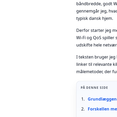
båndbredde, godt Wi‑
gennemgår jeg, hvad 
typisk dansk hjem.
Derfor starter jeg m
Wi‑Fi og QoS spiller 
udskifte hele netvær
I teksten bruger jeg
linker til relevante 
målemetoder, der fu
PÅ DENNE SIDE
Grundlæggende
Forskellen me