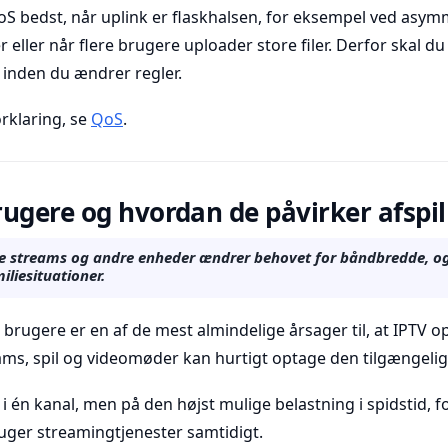
oS bedst, når uplink er flaskhalsen, for eksempel ved asym
 eller når flere brugere uploader store filer. Derfor skal du
, inden du ændrer regler.
rklaring, se
QoS
.
ugere og hvordan de påvirker afspi
ve streams og andre enheder ændrer behovet for båndbredde, o
miliesituationer.
e brugere er en af de mest almindelige årsager til, at IPTV 
ms, spil og videomøder kan hurtigt optage den tilgængelig
i én kanal, men på den højst mulige belastning i spidstid,
ruger streamingtjenester samtidigt.