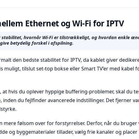
ellem Ethernet og Wi‑Fi for IPTV
stabilitet, hvornår Wi‑Fi er tilstrækkeligt, og hvordan enkle ænd
give betydelig forskel i afspilning.
malt den bedste stabilitet for IPTV, da kablet giver dediker
s muligt, tilslut set-top bokse eller Smart TV’er med kabel 
t, at hvis du oplever hyppige buffering-problemer, skal du te
 inden du fejlfinder avancerede indstillinger. Det fjerner v
lstyrke.
n mere følsom over for forstyrrelser. Derfor, når du bruger wi
de og byggematerialer tillader, vælg frie kanaler og placer 