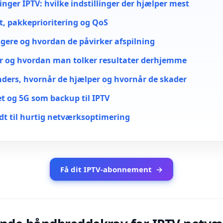
inger IPTV: hvilke indstillinger der hjælper mest
et, pakkeprioritering og QoS
gere og hvordan de påvirker afspilning
r og hvordan man tolker resultater derhjemme
ders, hvornår de hjælper og hvornår de skader
et og 5G som backup til IPTV
idt til hurtig netværksoptimering
Få dit IPTV-abonnement
→