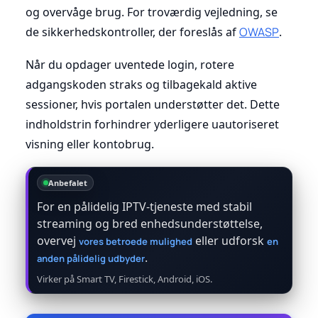
og overvåge brug. For troværdig vejledning, se
de sikkerhedskontroller, der foreslås af
OWASP
.
Når du opdager uventede login, rotere
adgangskoden straks og tilbagekald aktive
sessioner, hvis portalen understøtter det. Dette
indholdstrin forhindrer yderligere uautoriseret
visning eller kontobrug.
Anbefalet
For en pålidelig IPTV-tjeneste med stabil
streaming og bred enhedsunderstøttelse,
overvej
eller udforsk
vores betroede mulighed
en
.
anden pålidelig udbyder
Virker på Smart TV, Firestick, Android, iOS.