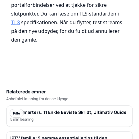
portalforbindelser ved at tjekke for sikre
slutpunkter. Du kan læse om TLS-standarden i
TLS
specifikationen. Når du flytter, test streams
på den nye udbyder, før du fuldt ud annullerer
den gamle.
Relaterede emner
Anbefalet læsning fra denne klynge.
IPTV Smarters: 11 Enkle Beviste Skridt, Ultimativ Guide
Pille
5 min læsning
IPTV familie: 9 nemme essentielle tips til den