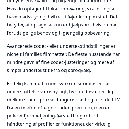
udbyderens kvalitet og tilgængelig båndbredde.
Hvis du optager til lokal opbevaring, skal du også
have pladsstyring, hvilket tilføjer kompleksitet. Det
betyder, at optagelse kun er hjælpsom, hvis du har
forudsigelige behov og tilgængelig opbevaring.
Avancerede codec- eller undertekstindstillinger er
niche til families filmnætter. De fleste husstande har
mindre gavn af fine codec-justeringer og mere af
simpel undertekst til/fra og sprogvalg.
Endelig kan multi-rums synkronisering eller cast-
understøttelse være nyttigt, hvis du bevæger dig
mellem stuer. I praksis fungerer casting til et delt TV
fra en telefon ofte godt uden premium, men en
poleret fjernbetjening-første UI og robust
håndtering af profiler er funktioner, der virkelig