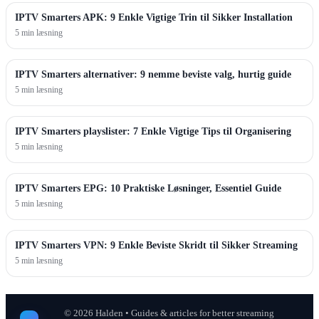
IPTV Smarters APK: 9 Enkle Vigtige Trin til Sikker Installation
5 min læsning
IPTV Smarters alternativer: 9 nemme beviste valg, hurtig guide
5 min læsning
IPTV Smarters playslister: 7 Enkle Vigtige Tips til Organisering
5 min læsning
IPTV Smarters EPG: 10 Praktiske Løsninger, Essentiel Guide
5 min læsning
IPTV Smarters VPN: 9 Enkle Beviste Skridt til Sikker Streaming
5 min læsning
©
2026
Halden • Guides & articles for better streaming