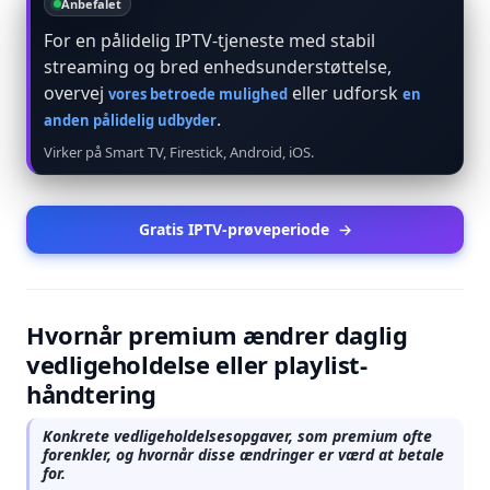
Anbefalet
For en pålidelig IPTV-tjeneste med stabil
streaming og bred enhedsunderstøttelse,
overvej
eller udforsk
vores betroede mulighed
en
.
anden pålidelig udbyder
Virker på Smart TV, Firestick, Android, iOS.
Gratis IPTV-prøveperiode
→
Hvornår premium ændrer daglig
vedligeholdelse eller playlist-
håndtering
Konkrete vedligeholdelsesopgaver, som premium ofte
forenkler, og hvornår disse ændringer er værd at betale
for.