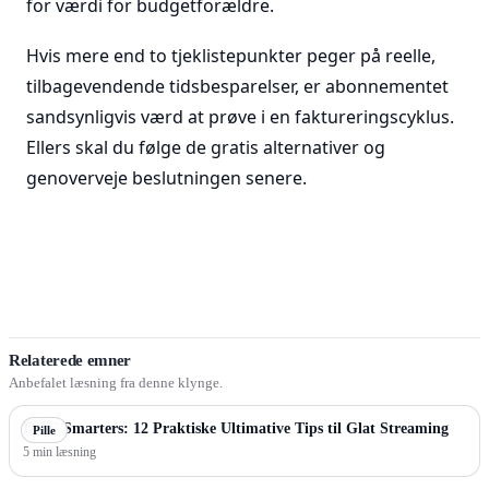
for værdi for budgetforældre.
Hvis mere end to tjeklistepunkter peger på reelle,
tilbagevendende tidsbesparelser, er abonnementet
sandsynligvis værd at prøve i en faktureringscyklus.
Ellers skal du følge de gratis alternativer og
genoverveje beslutningen senere.
Relaterede emner
Anbefalet læsning fra denne klynge.
IPTV Smarters: 12 Praktiske Ultimative Tips til Glat Streaming
Pille
5 min læsning