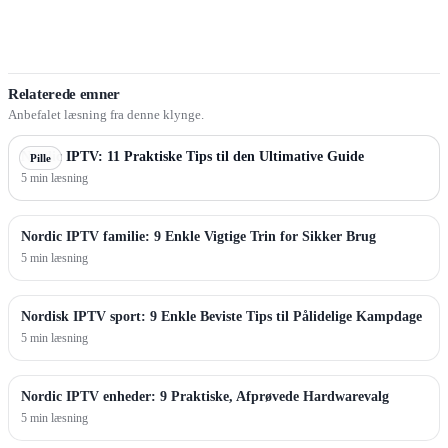
Relaterede emner
Anbefalet læsning fra denne klynge.
Nordic IPTV: 11 Praktiske Tips til den Ultimative Guide
Pille
5 min læsning
Nordic IPTV familie: 9 Enkle Vigtige Trin for Sikker Brug
5 min læsning
Nordisk IPTV sport: 9 Enkle Beviste Tips til Pålidelige Kampdage
5 min læsning
Nordic IPTV enheder: 9 Praktiske, Afprøvede Hardwarevalg
5 min læsning