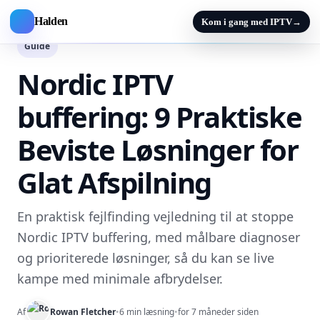
Halden
Kom i gang med IPTV
→
Guide
Nordic IPTV
buffering: 9 Praktiske
Beviste Løsninger for
Glat Afspilning
En praktisk fejlfinding vejledning til at stoppe
Nordic IPTV buffering, med målbare diagnoser
og prioriterede løsninger, så du kan se live
kampe med minimale afbrydelser.
Af
Rowan Fletcher
•
6 min læsning
•
for 7 måneder siden