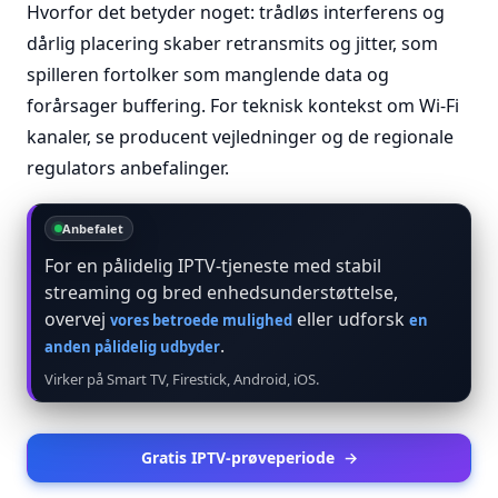
Hvorfor det betyder noget: trådløs interferens og
dårlig placering skaber retransmits og jitter, som
spilleren fortolker som manglende data og
forårsager buffering. For teknisk kontekst om Wi-Fi
kanaler, se producent vejledninger og de regionale
regulators anbefalinger.
Anbefalet
For en pålidelig IPTV-tjeneste med stabil
streaming og bred enhedsunderstøttelse,
overvej
eller udforsk
vores betroede mulighed
en
.
anden pålidelig udbyder
Virker på Smart TV, Firestick, Android, iOS.
Gratis IPTV-prøveperiode
→