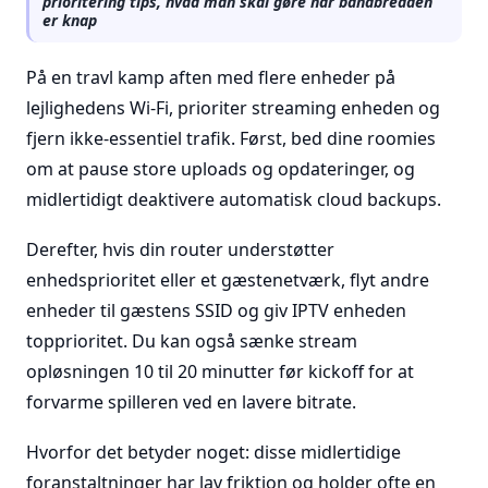
prioritering tips, hvad man skal gøre når båndbredden
er knap
På en travl kamp aften med flere enheder på
lejlighedens Wi-Fi, prioriter streaming enheden og
fjern ikke-essentiel trafik. Først, bed dine roomies
om at pause store uploads og opdateringer, og
midlertidigt deaktivere automatisk cloud backups.
Derefter, hvis din router understøtter
enhedsprioritet eller et gæstenetværk, flyt andre
enheder til gæstens SSID og giv IPTV enheden
topprioritet. Du kan også sænke stream
opløsningen 10 til 20 minutter før kickoff for at
forvarme spilleren ved en lavere bitrate.
Hvorfor det betyder noget: disse midlertidige
foranstaltninger har lav friktion og holder ofte en