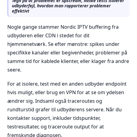
Tegn på at problemet er upstream, hvilke tests isolerer
udbyderfejl, hvordan man rapporterer problemer
effektivt
Nogle gange stammer Nordic IPTV buffering fra
udbyderen eller CDN i stedet for dit
hjemmenetværk. Se efter mønstre: spikes under
specifikke kanaler eller begivenheder, problemer på
samme tid for kablede klienter, eller klager fra andre
seere.
For at isolere, test med en anden udbyder endpoint
hvis muligt, eller brug en VPN for at se om ydelsen
ændrer sig. Indsaml også traceroutes og
rundturstid grafer til udbyderens servere. Når du
kontakter support, inkluder tidspunkter,
testresultater, og traceroute output for at
fremskynde diagnosen.