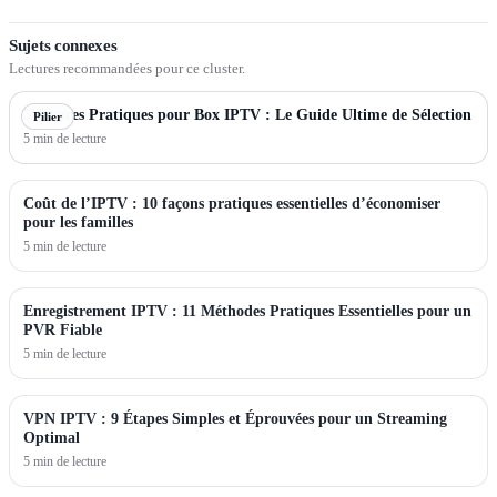
Sujets connexes
Lectures recommandées pour ce cluster.
5 Astuces Pratiques pour Box IPTV : Le Guide Ultime de Sélection
Pilier
5 min de lecture
Coût de l’IPTV : 10 façons pratiques essentielles d’économiser
pour les familles
5 min de lecture
Enregistrement IPTV : 11 Méthodes Pratiques Essentielles pour un
PVR Fiable
5 min de lecture
VPN IPTV : 9 Étapes Simples et Éprouvées pour un Streaming
Optimal
5 min de lecture