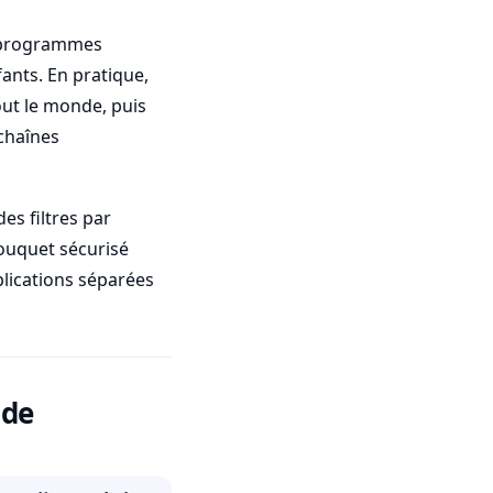
s programmes
fants. En pratique,
tout le monde, puis
 chaînes
es filtres par
bouquet sécurisé
plications séparées
 de