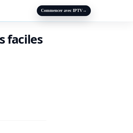
Commencer avec IPTV
→
s faciles