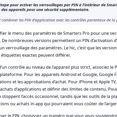
tape pour activer les verrouillages par PIN à l’intérieur de Smart
u des appareils pour une sécurité supplémentaire.
combiner les PIN d’application avec les contrôles parentaux de la 
ier le menu des paramètres de Smarters Pro pour une sect
. De nombreuses versions permettent un PIN d’activation d’
 un verrouillage des paramètres. Le hic, c’est que les version
 étiquettes exactes peuvent différer.
’un contrôle au niveau de l’appareil plus strict, associez le P
a plateforme. Pour les appareils Android et Google, Google F
cations et les approbations d’achat. Pour iPhone et Apple TV,
 achats d’applications et définir des limites de contenu. Pou
on stoppent l’accès occasionnel, tandis que les outils de la
tions ou achats in-app qui pourraient vous coûter de l’argen
ssez le PIN, choisissez un numéro que vous vous souviendre