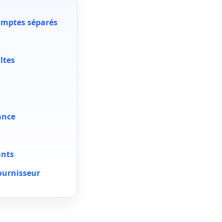
comptes séparés
ltes
ance
ants
fournisseur