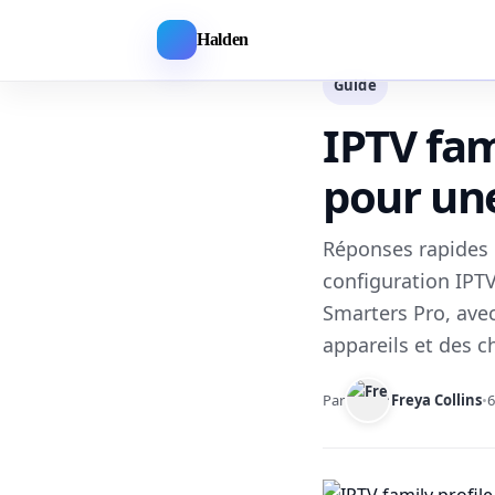
Halden
Guide
IPTV fami
pour une
Réponses rapides 
configuration IPTV
Smarters Pro, avec
appareils et des c
Par
Freya Collins
•
6