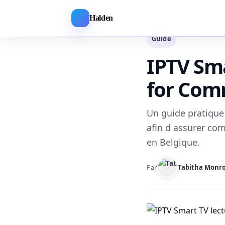
Halden
Guide
IPTV Sma
for Com
Un guide pratique 
afin d assurer comp
en Belgique.
Par
Tabitha Monr