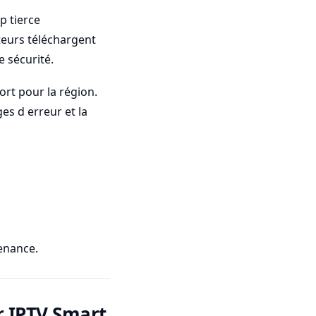
p tierce
teurs téléchargent
 sécurité.
ort pour la région.
ges d erreur et la
tenance.
r IPTV Smart