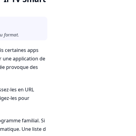
au format.
is certaines apps
r une application de
atée provoque des
tissez-les en URL
rigez-les pour
ogramme familial. Si
matique. Une liste d