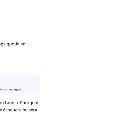
sage quotidien.
déo courantes.
ou l audio. Pourquoi
ure échouera ou sera