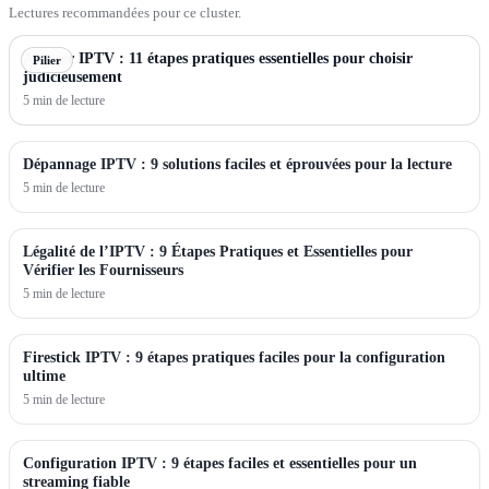
Lectures recommandées pour ce cluster.
Acheter IPTV : 11 étapes pratiques essentielles pour choisir
Pilier
judicieusement
5 min de lecture
Dépannage IPTV : 9 solutions faciles et éprouvées pour la lecture
5 min de lecture
Légalité de l’IPTV : 9 Étapes Pratiques et Essentielles pour
Vérifier les Fournisseurs
5 min de lecture
Firestick IPTV : 9 étapes pratiques faciles pour la configuration
ultime
5 min de lecture
Configuration IPTV : 9 étapes faciles et essentielles pour un
streaming fiable