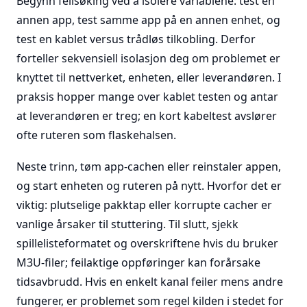
Begynn feilsøking ved å isolere variablene: test en
annen app, test samme app på en annen enhet, og
test en kablet versus trådløs tilkobling. Derfor
forteller sekvensiell isolasjon deg om problemet er
knyttet til nettverket, enheten, eller leverandøren. I
praksis hopper mange over kablet testen og antar
at leverandøren er treg; en kort kabeltest avslører
ofte ruteren som flaskehalsen.
Neste trinn, tøm app-cachen eller reinstaler appen,
og start enheten og ruteren på nytt. Hvorfor det er
viktig: plutselige pakktap eller korrupte cacher er
vanlige årsaker til stuttering. Til slutt, sjekk
spillelisteformatet og overskriftene hvis du bruker
M3U-filer; feilaktige oppføringer kan forårsake
tidsavbrudd. Hvis en enkelt kanal feiler mens andre
fungerer, er problemet som regel kilden i stedet for