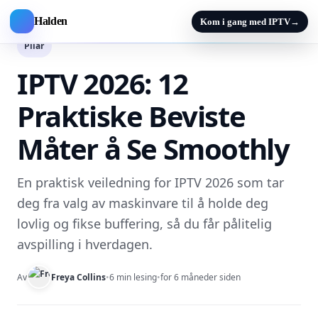
Halden
Kom i gang med IPTV
→
Pilar
IPTV 2026: 12
Praktiske Beviste
Måter å Se Smoothly
En praktisk veiledning for IPTV 2026 som tar
deg fra valg av maskinvare til å holde deg
lovlig og fikse buffering, så du får pålitelig
avspilling i hverdagen.
Av
Freya Collins
•
6 min lesing
•
for 6 måneder siden