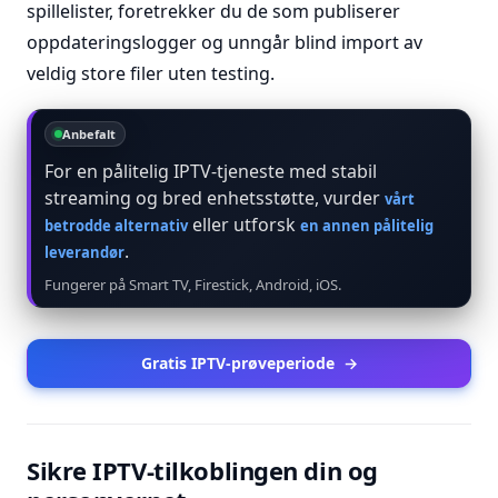
spillelister, foretrekker du de som publiserer
oppdateringslogger og unngår blind import av
veldig store filer uten testing.
Anbefalt
For en pålitelig IPTV-tjeneste med stabil
streaming og bred enhetsstøtte, vurder
vårt
eller utforsk
betrodde alternativ
en annen pålitelig
.
leverandør
Fungerer på Smart TV, Firestick, Android, iOS.
Gratis IPTV-prøveperiode
→
Sikre IPTV-tilkoblingen din og