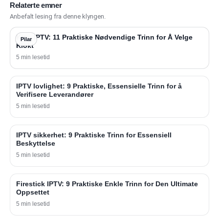
Relaterte emner
Anbefalt lesing fra denne klyngen.
Kjøp IPTV: 11 Praktiske Nødvendige Trinn for Å Velge
Pilar
Klokt
5 min lesetid
IPTV lovlighet: 9 Praktiske, Essensielle Trinn for å
Verifisere Leverandører
5 min lesetid
IPTV sikkerhet: 9 Praktiske Trinn for Essensiell
Beskyttelse
5 min lesetid
Firestick IPTV: 9 Praktiske Enkle Trinn for Den Ultimate
Oppsettet
5 min lesetid