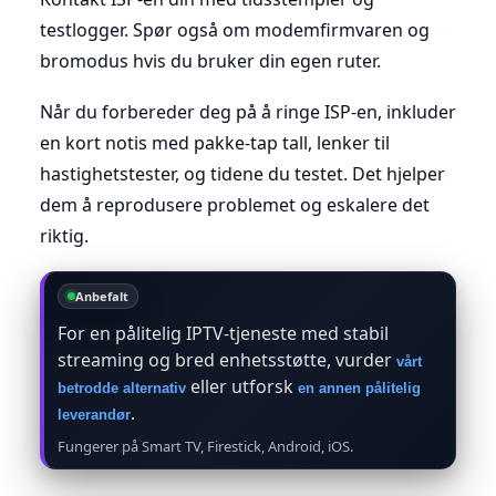
testlogger. Spør også om modemfirmvaren og
bromodus hvis du bruker din egen ruter.
Når du forbereder deg på å ringe ISP-en, inkluder
en kort notis med pakke-tap tall, lenker til
hastighetstester, og tidene du testet. Det hjelper
dem å reprodusere problemet og eskalere det
riktig.
Anbefalt
For en pålitelig IPTV-tjeneste med stabil
streaming og bred enhetsstøtte, vurder
vårt
eller utforsk
betrodde alternativ
en annen pålitelig
.
leverandør
Fungerer på Smart TV, Firestick, Android, iOS.