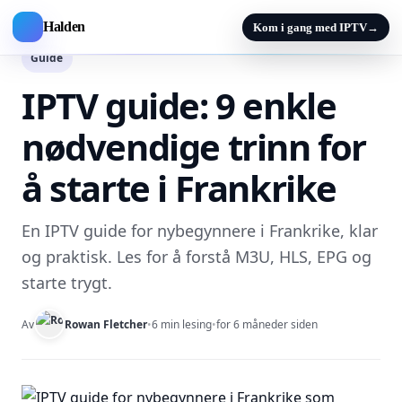
Halden
Kom i gang med IPTV
→
Guide
IPTV guide: 9 enkle
nødvendige trinn for
å starte i Frankrike
En IPTV guide for nybegynnere i Frankrike, klar
og praktisk. Les for å forstå M3U, HLS, EPG og
starte trygt.
Av
Rowan Fletcher
•
6 min lesing
•
for 6 måneder siden