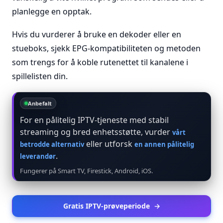
planlegge en opptak.
Hvis du vurderer å bruke en dekoder eller en
stueboks, sjekk EPG-kompatibiliteten og metoden
som trengs for å koble rutenettet til kanalene i
spillelisten din.
Anbefalt
For en pålitelig IPTV-tjeneste med stabil
streaming og bred enhetsstøtte, vurder
vårt
eller utforsk
betrodde alternativ
en annen pålitelig
.
leverandør
Fungerer på Smart TV, Firestick, Android, iOS.
Gratis IPTV-prøveperiode
→