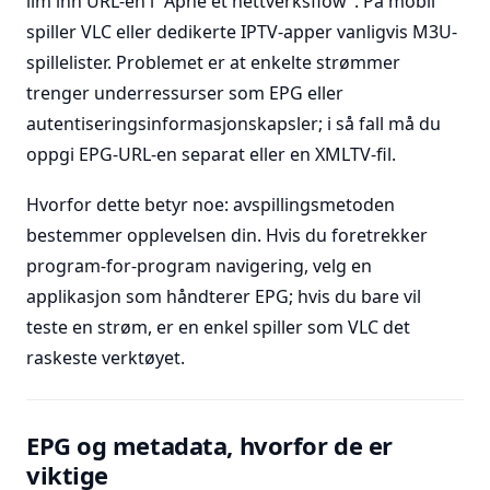
lim inn URL-en i “Åpne et nettverksflow”. På mobil
spiller VLC eller dedikerte IPTV-apper vanligvis M3U-
spillelister. Problemet er at enkelte strømmer
trenger underressurser som EPG eller
autentiseringsinformasjonskapsler; i så fall må du
oppgi EPG-URL-en separat eller en XMLTV-fil.
Hvorfor dette betyr noe: avspillingsmetoden
bestemmer opplevelsen din. Hvis du foretrekker
program-for-program navigering, velg en
applikasjon som håndterer EPG; hvis du bare vil
teste en strøm, er en enkel spiller som VLC det
raskeste verktøyet.
EPG og metadata, hvorfor de er
viktige