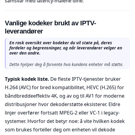
samsvar med latency-målene dine.
Vanlige kodeker brukt av IPTV-
leverandører
En rask oversikt over kodeker du vil støte på, deres
fordeler og begrensninger, og når leverandører velger en
over den andre.
Dette hjelper deg å forvente hva kundens enheter må støtte.
Typisk kodek liste.
De fleste IPTV-tjenester bruker
H.264 (AVC) for bred kompatibilitet, HEVC (H.265) for
båndbreddeeffektiv 4K, og av og til AV1 for moderne
distribusjoner hvor dekoderstøtte eksisterer. Eldre
linjer overfører fortsatt MPEG-2 eller VC-1 i legacy-
systemer. Hvorfor det betyr noe: å vite hvilken kodek
som brukes forteller deg om enheten vil dekode