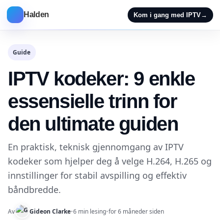
Halden
Kom i gang med IPTV
→
Guide
IPTV kodeker: 9 enkle
essensielle trinn for
den ultimate guiden
En praktisk, teknisk gjennomgang av IPTV
kodeker som hjelper deg å velge H.264, H.265 og
innstillinger for stabil avspilling og effektiv
båndbredde.
Av
Gideon Clarke
•
6 min lesing
•
for 6 måneder siden