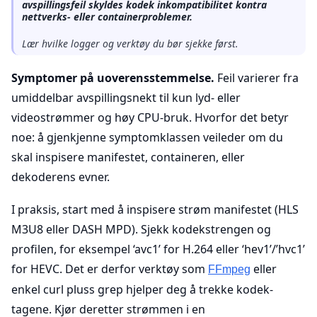
avspillingsfeil skyldes kodek inkompatibilitet kontra
nettverks- eller containerproblemer.
Lær hvilke logger og verktøy du bør sjekke først.
Symptomer på uoverensstemmelse.
Feil varierer fra
umiddelbar avspillingsnekt til kun lyd- eller
videostrømmer og høy CPU-bruk. Hvorfor det betyr
noe: å gjenkjenne symptomklassen veileder om du
skal inspisere manifestet, containeren, eller
dekoderens evner.
I praksis, start med å inspisere strøm manifestet (HLS
M3U8 eller DASH MPD). Sjekk kodekstrengen og
profilen, for eksempel ‘avc1’ for H.264 eller ‘hev1’/’hvc1’
for HEVC. Det er derfor verktøy som
eller
FFmpeg
enkel curl pluss grep hjelper deg å trekke kodek-
tagene. Kjør deretter strømmen i en