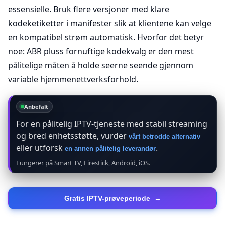
essensielle. Bruk flere versjoner med klare
kodeketiketter i manifester slik at klientene kan velge
en kompatibel strøm automatisk. Hvorfor det betyr
noe: ABR pluss fornuftige kodekvalg er den mest
pålitelige måten å holde seerne seende gjennom
variable hjemmenettverksforhold.
Anbefalt
For en pålitelig IPTV-tjeneste med stabil streaming
og bred enhetsstøtte, vurder
vårt betrodde alternativ
eller utforsk
.
en annen pålitelig leverandør
Fungerer på Smart TV, Firestick, Android, iOS.
Gratis IPTV-prøveperiode
→