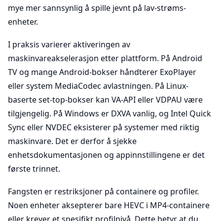
mye mer sannsynlig å spille jevnt på lav-strøms-
enheter.
I praksis varierer aktiveringen av
maskinvareakselerasjon etter plattform. På Android
TV og mange Android-bokser håndterer ExoPlayer
eller system MediaCodec avlastningen. På Linux-
baserte set-top-bokser kan VA-API eller VDPAU være
tilgjengelig. På Windows er DXVA vanlig, og Intel Quick
Sync eller NVDEC eksisterer på systemer med riktig
maskinvare. Det er derfor å sjekke
enhetsdokumentasjonen og appinnstillingene er det
første trinnet.
Fangsten er restriksjoner på containere og profiler.
Noen enheter aksepterer bare HEVC i MP4-containere
eller krever et spesifikt profilnivå. Dette betyr at du