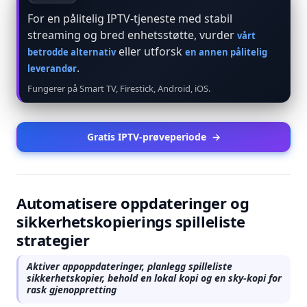
For en pålitelig IPTV-tjeneste med stabil
streaming og bred enhetsstøtte, vurder
vårt
eller utforsk
betrodde alternativ
en annen pålitelig
.
leverandør
Fungerer på Smart TV, Firestick, Android, iOS.
Gratis IPTV-prøveperiode
→
Automatisere oppdateringer og
sikkerhetskopierings spilleliste
strategier
Aktiver appoppdateringer, planlegg spilleliste
sikkerhetskopier, behold en lokal kopi og en sky-kopi for
rask gjenoppretting