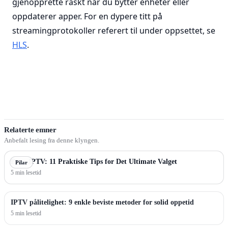
gjenopprette raskt når du bytter enheter eller
oppdaterer apper. For en dypere titt på
streamingprotokoller referert til under oppsettet, se
HLS
.
Relaterte emner
Anbefalt lesing fra denne klyngen.
Beste IPTV: 11 Praktiske Tips for Det Ultimate Valget
Pilar
5 min lesetid
IPTV pålitelighet: 9 enkle beviste metoder for solid oppetid
5 min lesetid