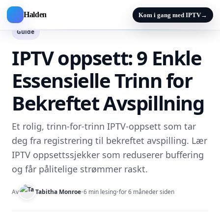
Halden
Kom i gang med IPTV
→
Guide
IPTV oppsett: 9 Enkle
Essensielle Trinn for
Bekreftet Avspillning
Et rolig, trinn-for-trinn IPTV-oppsett som tar
deg fra registrering til bekreftet avspilling. Lær
IPTV oppsettssjekker som reduserer buffering
og får pålitelige strømmer raskt.
Av
Tabitha Monroe
•
6 min lesing
•
for 6 måneder siden