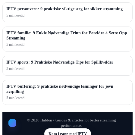
IPTV personvern: 9 praktiske viktige steg for sikker strømming
5 min lesetid
IPTV familie: 9 Enkle Nødvendige Trinn for Foreldre å Sette Opp
Streaming
5 min lesetid
IPTV sports: 9 Praktiske Nødvendige Tips for Spillkvelder
5 min lesetid
IPTV buffering: 9 praktiske nødvendige løsninger for jevn
avspilling
5 min lesetid
©
2026
Halden • Guides & articles for better streaming
performance.
Kom i gang med IPTV