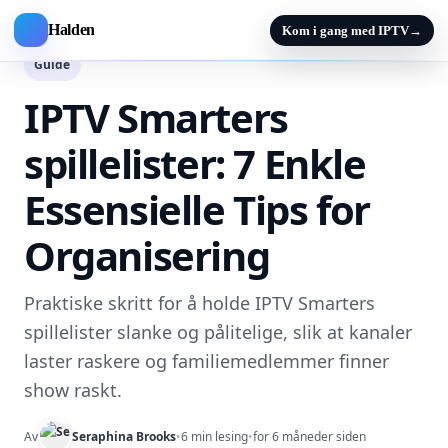
Halden
Kom i gang med IPTV
→
Guide
IPTV Smarters
spillelister: 7 Enkle
Essensielle Tips for
Organisering
Praktiske skritt for å holde IPTV Smarters
spillelister slanke og pålitelige, slik at kanaler
laster raskere og familiemedlemmer finner
show raskt.
Av
Seraphina Brooks
•
6 min lesing
•
for 6 måneder siden