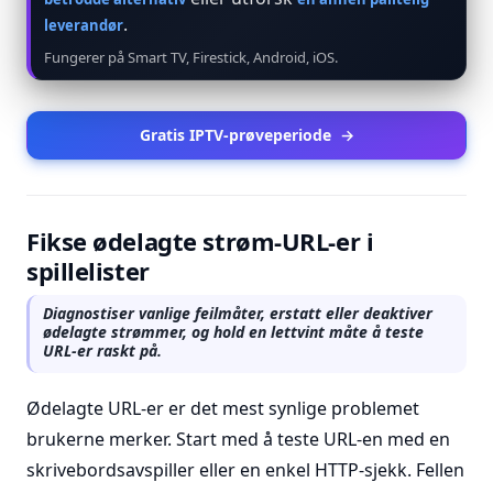
.
leverandør
Fungerer på Smart TV, Firestick, Android, iOS.
Gratis IPTV-prøveperiode
→
Fikse ødelagte strøm-URL-er i
spillelister
Diagnostiser vanlige feilmåter, erstatt eller deaktiver
ødelagte strømmer, og hold en lettvint måte å teste
URL-er raskt på.
Ødelagte URL-er er det mest synlige problemet
brukerne merker. Start med å teste URL-en med en
skrivebordsavspiller eller en enkel HTTP-sjekk. Fellen