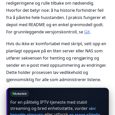
redigeringene og rulle tilbake om nødvendig.
Hvorfor det betyr noe: å ha historie forhindrer feil
fra å påvirke hele husstanden. I praksis fungerer et
depot med README og en enkel grenmodell godt.
For grunnleggende versjonskontroll, se
Git
.
Hvis du ikke er komfortabel med skript, sett opp en
planlagt oppgave på en liten server eller NAS som
utfører sekvensen for henting og rengjøring og
sender en e-post med oppsummering av endringer.
Dette holder prosessen lav vedlikehold og
gjennomsiktig for alle som administrerer listene.
Anbefalt
For en pålitelig IPTV-tjeneste med stabil
streaming og bred enhetsstøtte, vurder
vårt
eller utforsk
betrodde alternativ
en annen pålitelig