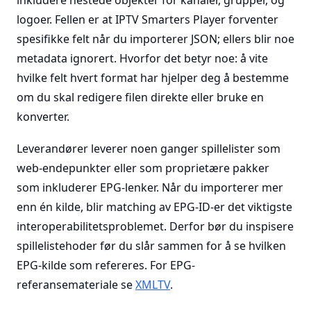
inkludere nestede objekter for kanaler, grupper, og
logoer. Fellen er at IPTV Smarters Player forventer
spesifikke felt når du importerer JSON; ellers blir noe
metadata ignorert. Hvorfor det betyr noe: å vite
hvilke felt hvert format har hjelper deg å bestemme
om du skal redigere filen direkte eller bruke en
konverter.
Leverandører leverer noen ganger spillelister som
web-endepunkter eller som proprietære pakker
som inkluderer EPG-lenker. Når du importerer mer
enn én kilde, blir matching av EPG-ID-er det viktigste
interoperabilitetsproblemet. Derfor bør du inspisere
spillelistehoder før du slår sammen for å se hvilken
EPG-kilde som refereres. For EPG-
referansemateriale se
XMLTV
.