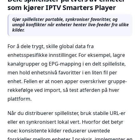
som kjører IPTV Smarters Player
Gjør spillelister portable, synkroniser favoritter, og
unngå konflikter når enheter henter live-feeder fra ulike
kilder.
For å dele trygt, skille global data fra
enhetsspesifikke innstillinger. For eksempel, lagre
kanalgrupper og EPG-mapping i en delt spilleliste,
men hold enhetsnivå favoritter i en liten fil per
enhet. Fellen er at noen apper overskriver gruppe-
rekkefølge ved import, så test atferden på hver
plattform.
Når du distribuerer spillelister, bruk stabile URL-er
eller en synkronisert lokal vert. Hvorfor det betyr
noe: konsistente kilder reduserer uventede
forskjeller mellom enheter. I praksis, implementer en