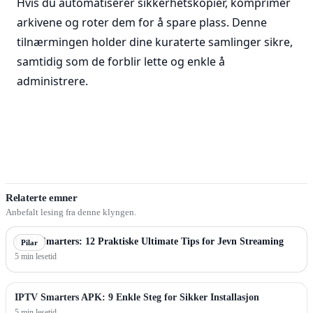
Hvis du automatiserer sikkerhetskopier, komprimer
arkivene og roter dem for å spare plass. Denne
tilnærmingen holder dine kuraterte samlinger sikre,
samtidig som de forblir lette og enkle å
administrere.
Relaterte emner
Anbefalt lesing fra denne klyngen.
IPTV Smarters: 12 Praktiske Ultimate Tips for Jevn Streaming
Pilar
5 min lesetid
IPTV Smarters APK: 9 Enkle Steg for Sikker Installasjon
5 min lesetid