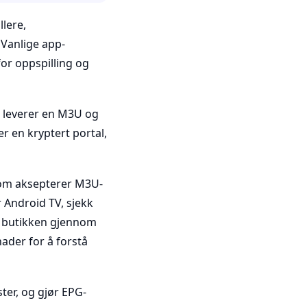
llere,
 Vanlige app-
for oppspilling og
n leverer en M3U og
r en kryptert portal,
 som aksepterer M3U-
r Android TV, sjekk
t i butikken gjennom
der for å forstå
ster, og gjør EPG-