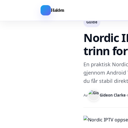
Halden
Guide
Nordic I
trinn for
En praktisk Nordi
gjennom Android TV
du får stabil dire
Av
Gideon Clarke
•