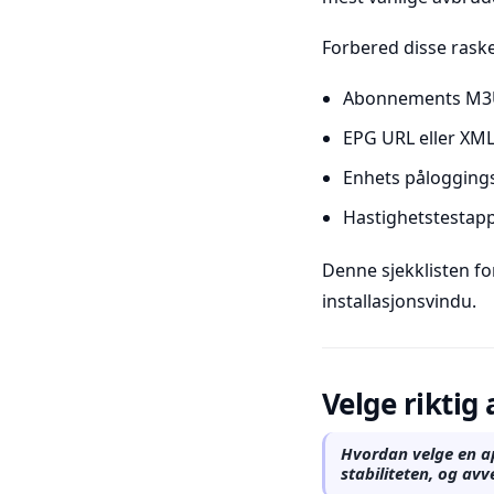
Forbered disse rask
Abonnements M3U 
EPG URL eller XM
Enhets påloggings
Hastighetstestapp
Denne sjekklisten fo
installasjonsvindu.
Velge riktig
Hvordan velge en ap
stabiliteten, og avv