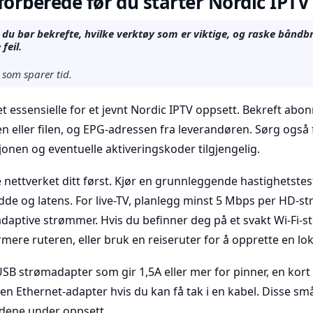
forberede før du starter Nordic IPTV
 du bør bekrefte, hvilke verktøy som er viktige, og raske båndbr
feil.
 som sparer tid.
t essensielle for et jevnt Nordic IPTV oppsett. Bekreft ab
en eller filen, og EPG-adressen fra leverandøren. Sørg også 
nen og eventuelle aktiveringskoder tilgjengelig.
 nettverket ditt først. Kjør en grunnleggende hastighetste
de og latens. For live-TV, planlegg minst 5 Mbps per HD-st
adaptive strømmer. Hvis du befinner deg på et svakt Wi-Fi-ste
rmere ruteren, eller bruk en reiseruter for å opprette en lo
USB strømadapter som gir 1,5A eller mer for pinner, en kor
 en Ethernet-adapter hvis du kan få tak i en kabel. Disse sm
dene under oppsett.