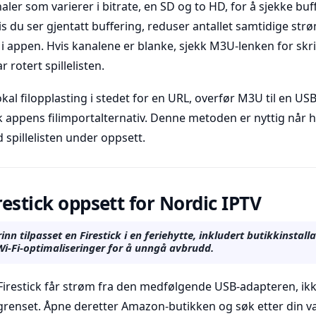
analer som varierer i bitrate, en SD og to HD, for å sjekke buf
s du ser gjentatt buffering, reduser antallet samtidige str
l i appen. Hvis kanalene er blanke, sjekk M3U-lenken for skri
 rotert spillelisten.
kal filopplasting i stedet for en URL, overfør M3U til en US
uk appens filimportalternativ. Denne metoden er nyttig når hy
ed spillelisten under oppsett.
restick oppsett for Nordic IPTV
inn tilpasset en Firestick i en feriehytte, inkludert butikkinstalla
i-Fi-optimaliseringer for å unngå avbrudd.
 Firestick får strøm fra den medfølgende USB-adapteren, ik
renset. Åpne deretter Amazon-butikken og søk etter din valg