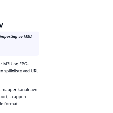
V
 importing av M3U,
ter M3U og EPG-
en spilleliste ved URL
Det mapper kanalnavn
port, la appen
le format.