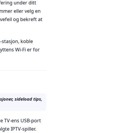
fering under ditt
ømmer eller velg en
vefeil og bekreft at
B-stasjon, koble
ttens Wi-Fi er for
sjoner, sideload tips,
ke TV-ens USB-port
te IPTV-spiller.