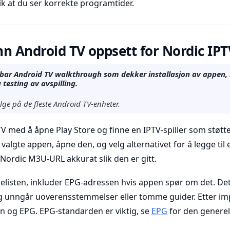
k at du ser korrekte programtider.
inn Android TV oppsett for Nordic IPT
rbar Android TV walkthrough som dekker installasjon av appen,
testing av avspilling.
lge på de fleste Android TV-enheter.
V med å åpne Play Store og finne en IPTV-spiller som støt
 valgte appen, åpne den, og velg alternativet for å legge til 
din Nordic M3U-URL akkurat slik den er gitt.
illelisten, inkluder EPG-adressen hvis appen spør om det. 
og unngår uoverensstemmelser eller tomme guider. Etter im
n og EPG. EPG-standarden er viktig, se
EPG
for den generel