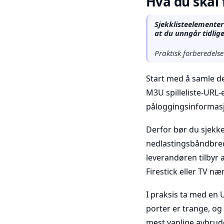
Hva du skal 
Sjekklisteelementer
at du unngår tidlige 
Praktisk forberedelse
Start med å samle de
M3U spilleliste-URL-
påloggingsinformasjo
Derfor bør du sjekke
nedlastingsbåndbred
leverandøren tilbyr 
Firestick eller TV næ
I praksis ta med en 
porter er trange, og
mest vanlige avbrud