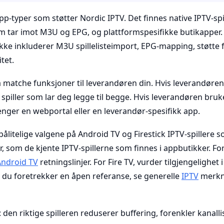
app-typer som støtter Nordic IPTV. Det finnes native IPTV-spi
m tar imot M3U og EPG, og plattformspesifikke butikapper.
kke inkluderer M3U spillelisteimport, EPG-mapping, støtte 
itet.
 å matche funksjoner til leverandøren din. Hvis leverandøre
 spiller som lar deg legge til begge. Hvis leverandøren bruke
nger en webportal eller en leverandør-spesifikk app.
 pålitelige valgene på Android TV og Firestick IPTV-spillere
, som de kjente IPTV-spillerne som finnes i appbutikker. Fo
Android TV
retningslinjer. For Fire TV, vurder tilgjengelighe
s du foretrekker en åpen referanse, se generelle
IPTV
merkna
: den riktige spilleren reduserer buffering, forenkler kanalli