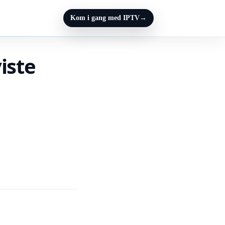
Kom i gang med IPTV
→
iste