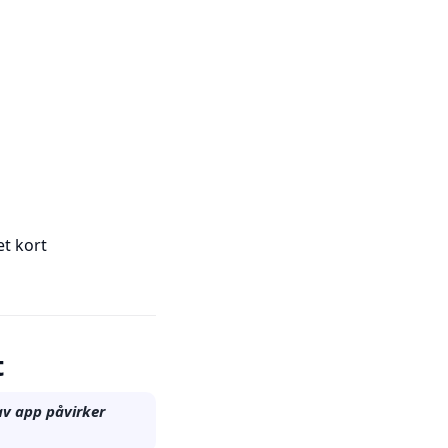
et kort
t
av app påvirker