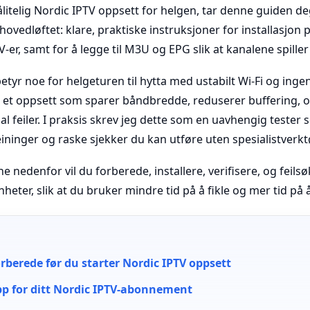
litelig Nordic IPTV oppsett for helgen, tar denne guiden deg
 hovedløftet: klare, praktiske instruksjoner for installasjon 
V-er, samt for å legge til M3U og EPG slik at kanalene spiller 
etyr noe for helgeturen til hytta med ustabilt Wi-Fi og ingen
 et oppsett som sparer båndbredde, reduserer buffering, o
al feiler. I praksis skrev jeg dette som en uavhengig test
eininger og raske sjekker du kan utføre uten spesialistverkt
e nedenfor vil du forberede, installere, verifisere, og feils
heter, slik at du bruker mindre tid på å fikle og mer tid på å
rberede før du starter Nordic IPTV oppsett
app for ditt Nordic IPTV-abonnement