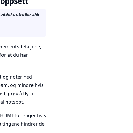
 oppsett
eddekontroller slik
onnementsdetaljene,
for at du har
st og noter ned
røm, og mindre hvis
d, prøv å flytte
kal hotspot.
t HDMI-forlenger hvis
å tingene hindrer de