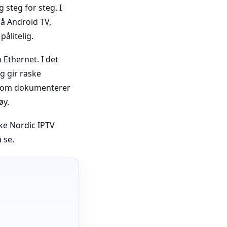
 steg for steg. I
på Android TV,
pålitelig.
 Ethernet. I det
g gir raske
er som dokumenterer
øy.
øke Nordic IPTV
 se.