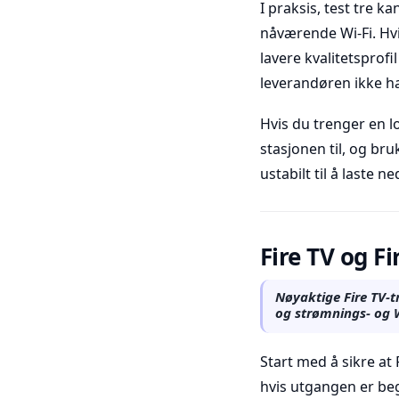
I praksis, test tre k
nåværende Wi-Fi. Hvi
lavere kvalitetsprofi
leverandøren ikke har
Hvis du trenger en lo
stasjonen til, og br
ustabilt til å laste n
Fire TV og Fi
Nøyaktige Fire TV-tr
og strømnings- og W
Start med å sikre at
hvis utgangen er beg