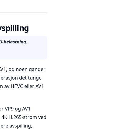
spilling
U-belastning.
AV1, og noen ganger
lerasjon det tunge
n av HEVC eller AV1
or VP9 og AV1
e 4K H.265-strøm ved
re avspilling,