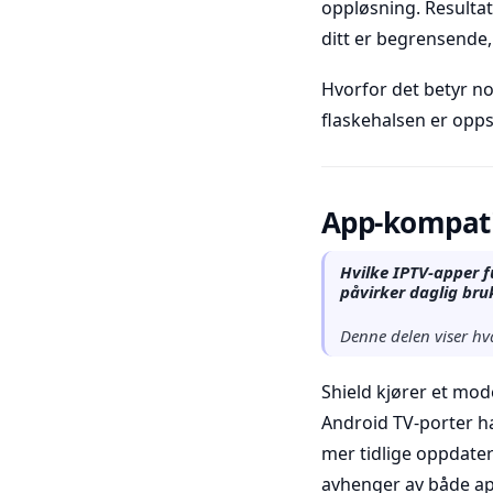
oppløsning. Resulta
ditt er begrensende,
Hvorfor det betyr no
flaskehalsen er opps
App-kompatib
Hvilke IPTV-apper f
påvirker daglig bru
Denne delen viser hva
Shield kjører et mo
Android TV-porter har
mer tidlige oppdate
avhenger av både ap