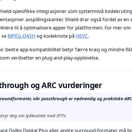
Shield-spesifikke integrasjoner som systemnivå kodekrutin
tasjoner avspillingskanter. Shield drar også fordel av en 
lere til å optimalisere apper for plattformen. For mer om 
, se
MPEG-DASH
og kodeknote på
HEVC
.
e: bedre app-kompatibilitet betyr færre krasj og mindre fik
e som verdsetter en plug-and-play-opplevelse.
sthrough og ARC vurderinger
roundformater, når passthrough er nødvendig og praktiske ARC-
 bryr deg om lydkvalitet med IPTV.
are Dolby Digital Plus eller andre surround-formater, må bo