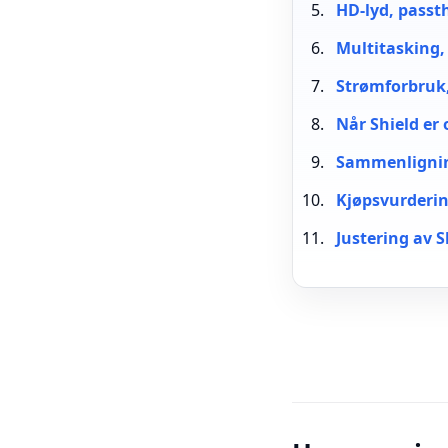
HD-lyd, passt
Multitasking, 
Strømforbruk,
Når Shield er 
Sammenlignin
Kjøpsvurderin
Justering av S