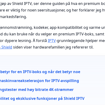
kjøp av Shield IPTV, ser denne guiden på hva en premium bok
re er viktig for noen seersituasjoner, og her forklarer jeg 
 markedsføring.
 gjennomstrømning, kodeker, app-kompatibilitet og varme un
åd du kan bruke når du velger en premium IPTV-boks, samt 
or dypere lesning. Å forstå
IPTV
-grunnleggende hjelper me
 Shield
siden viser hardwarefamilien jeg refererer til.
etyr for en IPTV-boks og når det betyr noe
askinvareakselerasjon for IPTV-avspilling
lingstester med høy bitrate 4K-strømmer
litet og eksklusive funksjoner på Shield IPTV