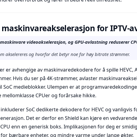
maskinvareakselerasjon for IPTV-av
maskinvare videoakselerasjon, og GPU-avlastning reduserer CP
om akselereres og hvorfor det betyr noe for høy bitrate strømmer.
er er avhengige av maskinvaredekodere for å spille HEVC, 
mmer. Hvis du ser på 4K-strømmer, avlaster maskinvareakse
til SoC medieblokker. Ulempen er at programvaredekodinge
te mellomklasse CPUer og forårsake hikke.
 inkluderer SoC dedikerte dekodere for HEVC og vanligvis f
enerasjon. Det er derfor en Shield kan kjøre en vedvarend
CPU enn en generisk boks. Implikasjonen for deg er smidige
d for bærbare enheter, og mindre varme under lange økter.