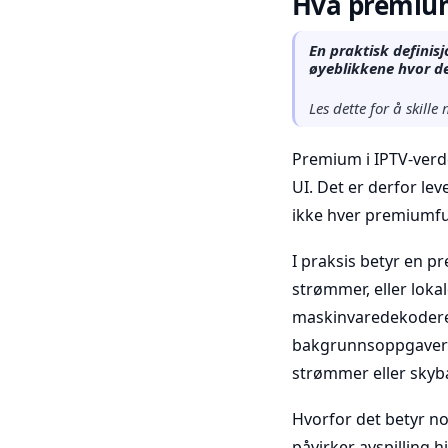
Hva premium 
En praktisk definis
øyeblikkene hvor de
Les dette for å skille
Premium i IPTV-verd
UI. Det er derfor le
ikke hver premiumfun
I praksis betyr en p
strømmer, eller loka
maskinvaredekodere,
bakgrunnsoppgaver fr
strømmer eller skybas
Hvorfor det betyr 
påvirker avspilling h