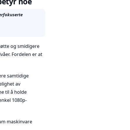
betyr noe
erfokuserte
tøtte og smidigere
våer. Fordelen er at
ere samtidige
elighet av
 til å holde
 enkel 1080p-
ium maskinvare