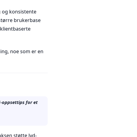
g og konsistente
større brukerbase
klientbaserte
ling, noe som er en
oppsettips for et
ksen støtte lyd-