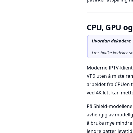
CPU, GPU og 
Hvordan dekodere, 
Lær hvilke kodeker s
Moderne IPTV-klient
VP9 uten å miste ra
arbeidet fra CPUen 
ved 4K lett kan met
På Shield-modellene
avhengig av modellg
å bruke mye mindre 
lengre batterileveti