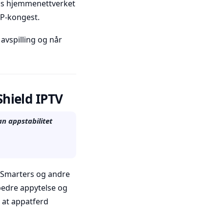
vis hjemmenettverket
SP-kongest.
avspilling og når
Shield IPTV
an appstabilitet
V Smarters og andre
 bedre appytelse og
 at appatferd