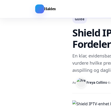
Halden
Guide
Shield I
Fordeler
En klar, evidensba
vurdere hvilke pr
avspilling og dagli
Av
Freya Collins
•
6 