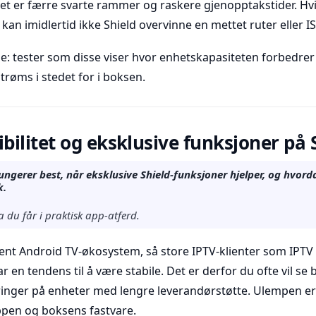
tet er færre svarte rammer og raskere gjenopptakstider. H
 kan imidlertid ikke Shield overvinne en mettet ruter eller I
e: tester som disse viser hvor enhetskapasiteten forbedrer 
trøms i stedet for i boksen.
ilitet og eksklusive funksjoner på 
ungerer best, når eksklusive Shield-funksjoner hjelper, og hvord
k.
 du får i praktisk app-atferd.
dent Android TV-økosystem, så store IPTV-klienter som IPT
 en tendens til å være stabile. Det er derfor du ofte vil se
ringer på enheter med lengre leverandørstøtte. Ulempen er
pen og boksens fastvare.