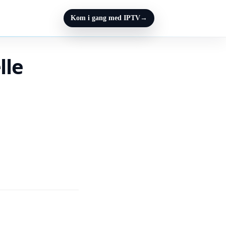
Kom i gang med IPTV
→
lle