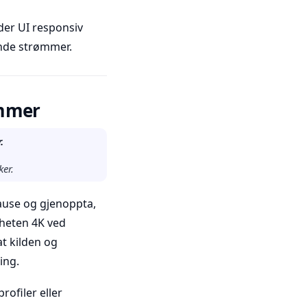
der UI responsiv
ende strømmer.
ømmer
.
ker.
pause og gjenoppta,
nheten 4K ved
t kilden og
ing.
rofiler eller