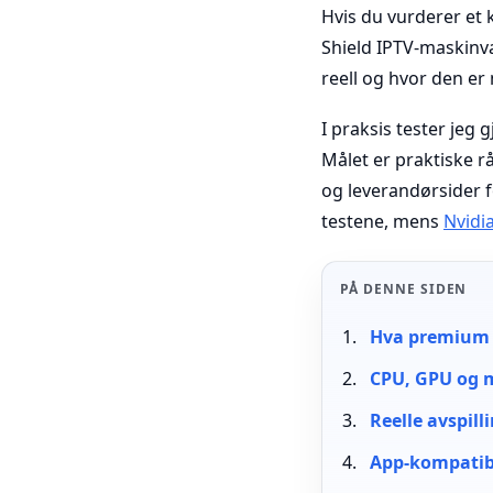
Hvis du vurderer et 
Shield IPTV-maskinva
reell og hvor den er
I praksis tester jeg
Målet er praktiske r
og leverandørsider f
testene, mens
Nvidia
PÅ DENNE SIDEN
Hva premium b
CPU, GPU og m
Reelle avspil
App-kompatibi