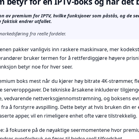
betyr for en IPTV-boks og når det 
jon av premium for IPTV, hvilke funksjoner som påstås, og de se
 faktisk endrer utfallet.
 markedsføring fra reelle fordeler.
enen pakker vanligvis inn raskere maskinvare, mer kodeks
verandører bruker termen for å rettferdiggjøre høyere prisni
ksjon betyr noe for hver seer.
remium boks mest når du kjører høy bitrate 4K-strømmer, fl
le serveroppgaver. De tekniske årsakene inkluderer tilgjeng
 vedvarende nettverksgjennomstrømning, og boksens evne
a å forstyrre avspilling. Dette betyr at hvis bruken din er
erte apper, vil en rimeligere enhet ofte være tilstrekkelig.
noe: å fokusere på de nøyaktige seermomentene hvor prem
indrer overforbruk og fører til bedre reell tilfredshet.