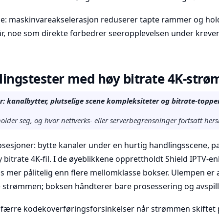
oe: maskinvareakselerasjon reduserer tapte rammer og hol
år, noe som direkte forbedrer seeropplevelsen under krev
llingstester med høy bitrate 4K-str
 kanalbytter, plutselige scene kompleksiteter og bitrate-topper
older seg, og hvor nettverks- eller serverbegrensninger fortsatt hers
rosesjoner: bytte kanaler under en hurtig handlingsscene, 
y bitrate 4K-fil. I de øyeblikkene opprettholdt Shield IPTV-e
s mer pålitelig enn flere mellomklasse bokser. Ulempen er a
e strømmen; boksen håndterer bare prosessering og avspill
ld færre kodekoverføringsforsinkelser når strømmen skiftet p