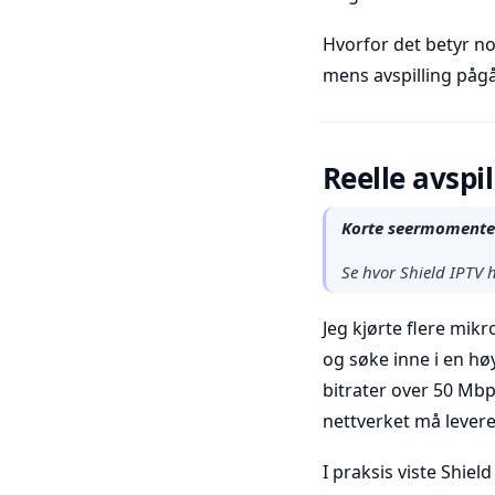
Hvorfor det betyr n
mens avspilling påg
Reelle avspi
Korte seermomenter:
Se hvor Shield IPTV h
Jeg kjørte flere mik
og søke inne i en hø
bitrater over 50 Mbp
nettverket må lever
I praksis viste Shie