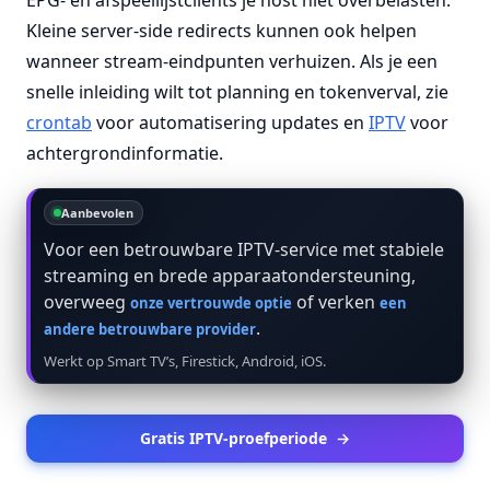
EPG- en afspeellijstclients je host niet overbelasten.
Kleine server-side redirects kunnen ook helpen
wanneer stream-eindpunten verhuizen. Als je een
snelle inleiding wilt tot planning en tokenverval, zie
crontab
voor automatisering updates en
IPTV
voor
achtergrondinformatie.
Aanbevolen
Voor een betrouwbare IPTV-service met stabiele
streaming en brede apparaatondersteuning,
overweeg
of verken
onze vertrouwde optie
een
.
andere betrouwbare provider
Werkt op Smart TV’s, Firestick, Android, iOS.
Gratis IPTV-proefperiode
→