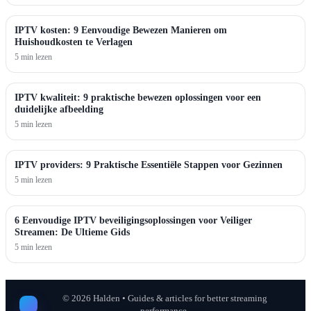
IPTV kosten: 9 Eenvoudige Bewezen Manieren om
Huishoudkosten te Verlagen
5 min lezen
IPTV kwaliteit: 9 praktische bewezen oplossingen voor een
duidelijke afbeelding
5 min lezen
IPTV providers: 9 Praktische Essentiële Stappen voor Gezinnen
5 min lezen
6 Eenvoudige IPTV beveiligingsoplossingen voor Veiliger
Streamen: De Ultieme Gids
5 min lezen
©
2026
Halden • Guides & articles for better streaming
performance.