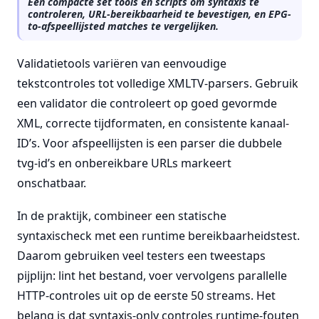
Een compacte set tools en scripts om syntaxis te
controleren, URL-bereikbaarheid te bevestigen, en EPG-
to-afspeellijsted matches te vergelijken.
Validatietools variëren van eenvoudige
tekstcontroles tot volledige XMLTV-parsers. Gebruik
een validator die controleert op goed gevormde
XML, correcte tijdformaten, en consistente kanaal-
ID’s. Voor afspeellijsten is een parser die dubbele
tvg-id’s en onbereikbare URLs markeert
onschatbaar.
In de praktijk, combineer een statische
syntaxischeck met een runtime bereikbaarheidstest.
Daarom gebruiken veel testers een tweestaps
pijplijn: lint het bestand, voer vervolgens parallelle
HTTP-controles uit op de eerste 50 streams. Het
belang is dat syntaxis-only controles runtime-fouten