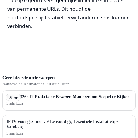
tijdelijke gebruikers, geef tijdslimiet links in plaats
van permanente URLs. Dit houdt de
hoofdafspeellijst stabiel terwijl anderen snel kunnen
verbinden.
Gerelateerde onderwerpen
Aanbevolen leesmateriaal uit dit cluster.
IPTV 2026: 12 Praktische Bewezen Manieren om Soepel te Kijken
Pijler
5 min lezen
IPTV voor gezinnen: 9 Eenvoudige, Essentiële Installatietips
Vandaag
5 min lezen