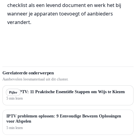
checklist als een levend document en werk het bij
wanneer je apparaten toevoegt of aanbieders
verandert.
Gerelateerde onderwerpen
Aanbevolen leesmateriaal uit dit cluster.
Koop IPTV: 11 Praktische Essentiële Stappen om Wijs te Kiezen
Pijler
5 min lezen
IPTV problemen oplossen: 9 Eenvoudige Bewezen Oplossingen
voor Afspelen
5 min lezen