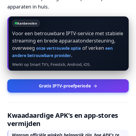
apparaten in huis.
Aanbevolen
Voor een betrouwbare IPTV-service met stabiele
streaming en brede apparaatondersteuning,
overweeg
of verken
onze vertrouwde optie
een
.
andere betrouwbare provider
Werkt op Smart TV’s, Firestick, Android, iOS.
Gratis IPTV-proefperiode
→
Kwaadaardige APK’s en app-stores
vermijden
Waarom officiële winkels belangrijk zijn, hoe APK’s te