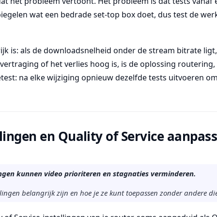
at het probleem vertoont. Het probleem is dat tests vanaf 
iegelen wat een bedrade set-top box doet, dus test de werke
k is: als de downloadsnelheid onder de stream bitrate ligt,
ertraging of het verlies hoog is, is de oplossing routering, 
etest: na elke wijziging opnieuw dezelfde tests uitvoeren o
lingen en Quality of Service aanpas
ingen kunnen video prioriteren en stagnaties verminderen.
lingen belangrijk zijn en hoe je ze kunt toepassen zonder andere die