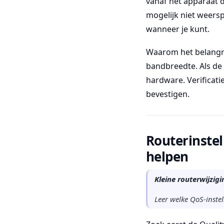
vanaf het apparaat d
mogelijk niet weersp
wanneer je kunt.
Waarom het belangrij
bandbreedte. Als de v
hardware. Verificati
bevestigen.
Routerinstel
helpen
Kleine routerwijzig
Leer welke QoS-instel