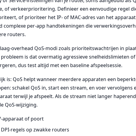
y of Service-instellingen van je router, soms aangeduid als 
 of verkeerprioritering. Definieer een eenvoudige regel di
oriteert, of prioriteer het IP- of MAC-adres van het apparaa
jd complexe per-app handtekeningen die verwerkingsover
re routers.
laag-overhead QoS-modi zoals prioriteitswachtrijen in plaa
 probleem is dat overmatig agressieve snelheidslimieten of
rgeren, dus test altijd met een baseline afspeelsessie.
jk is: QoS helpt wanneer meerdere apparaten een beperk
appen: schakel QoS in, start een stream, en voer vervolgens e
raat terwijl je afspeelt. Als de stream niet langer haperend
de QoS-wijziging.
V-apparaat of poort
 DPI-regels op zwakke routers