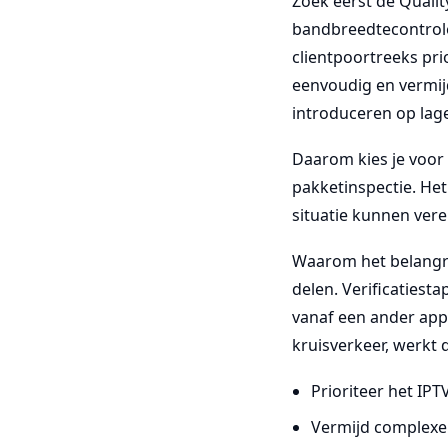
Zoek eerst de Qualit
bandbreedtecontrole,
clientpoortreeks pri
eenvoudig en vermi
introduceren op lage
Daarom kies je voor 
pakketinspectie. Het
situatie kunnen vere
Waarom het belangri
delen. Verificatiest
vanaf een ander appa
kruisverkeer, werkt 
Prioriteer het IPT
Vermijd complexe