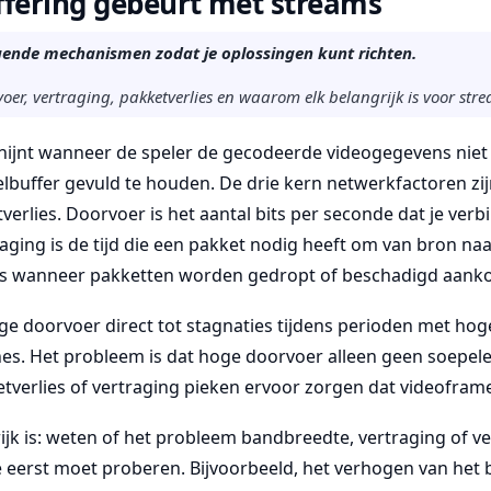
ffering gebeurt met streams
gende mechanismen zodat je oplossingen kunt richten.
voer, vertraging, pakketverlies en waarom elk belangrijk is voor stre
chijnt wanneer de speler de gecodeerde videogegevens niet
lbuffer gevuld te houden. De drie kern netwerkfactoren zij
verlies. Doorvoer is het aantal bits per seconde dat je verb
aging is de tijd die een pakket nodig heeft om van bron n
 is wanneer pakketten worden gedropt of beschadigd aan
lage doorvoer direct tot stagnaties tijdens perioden met hoge
es. Het probleem is dat hoge doorvoer alleen geen soepele
tverlies of vertraging pieken ervoor zorgen dat videofram
k is: weten of het probleem bandbreedte, vertraging of verli
 eerst moet proberen. Bijvoorbeeld, het verhogen van het b