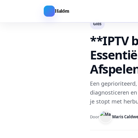
Halden
Gids
**IPTV b
Essentië
Afspele
Een geprioriteerd,
diagnosticeren en
je stopt met herbu
Door
Maris Caldwe