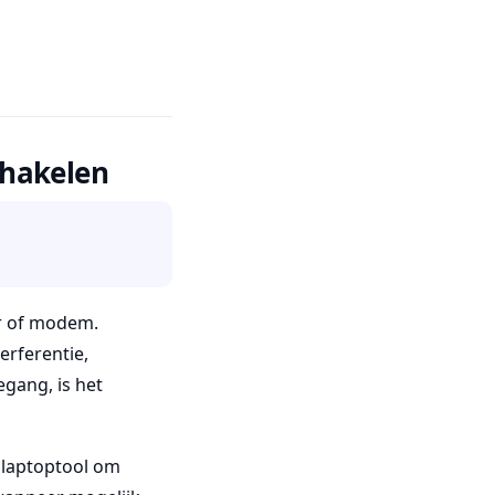
chakelen
er of modem.
rferentie,
egang, is het
f laptoptool om