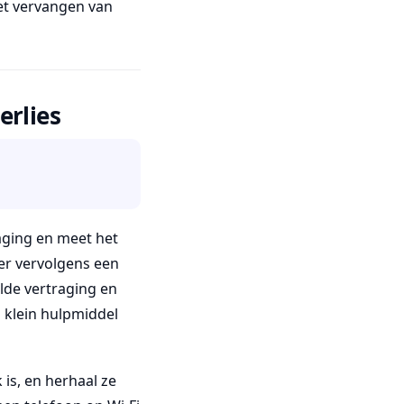
het vervangen van
erlies
aging en meet het
er vervolgens een
elde vertraging en
n klein hulpmiddel
k is, en herhaal ze