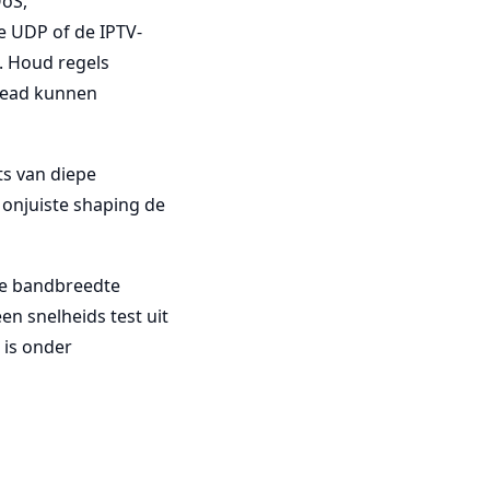
QoS,
e UDP of de IPTV-
t. Houd regels
head kunnen
ts van diepe
 onjuiste shaping de
te bandbreedte
en snelheids test uit
 is onder