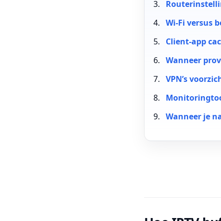
Routerinstell
Wi-Fi versus 
Client-app ca
Wanneer provi
VPN’s voorzic
Monitoringto
Wanneer je na