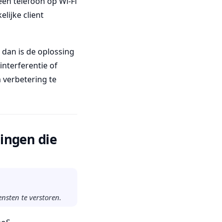
een telefoon op Wi-Fi
lijke client
 dan is de oplossing
interferentie of
m verbetering te
singen die
nsten te verstoren.