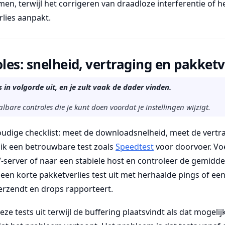
en, terwijl het corrigeren van draadloze interferentie of 
rlies aanpakt.
oles: snelheid, vertraging en pakketv
s in volgorde uit, en je zult vaak de dader vinden.
aalbare controles die je kunt doen voordat je instellingen wijzigt.
udige checklist: meet de downloadsnelheid, meet de vertr
uik een betrouwbare test zoals
Speedtest
voor doorvoer. Vo
V-server of naar een stabiele host en controleer de gemidd
te een korte pakketverlies test uit met herhaalde pings of ee
erzendt en drops rapporteert.
deze tests uit terwijl de buffering plaatsvindt als dat mogelij