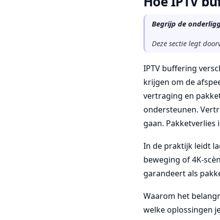
Hoe IPTV bu
Begrijp de onderlig
Deze sectie legt door
IPTV buffering vers
krijgen om de afspee
vertraging en pakket
ondersteunen. Vertr
gaan. Pakketverlies
In de praktijk leidt 
beweging of 4K-scèn
garandeert als pakke
Waarom het belangrij
welke oplossingen je