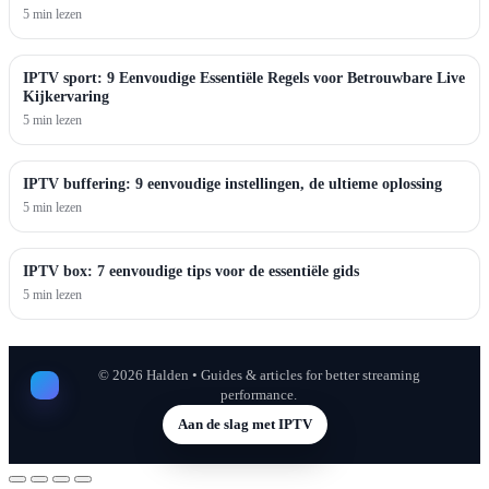
5 min lezen
IPTV sport: 9 Eenvoudige Essentiële Regels voor Betrouwbare Live
Kijkervaring
5 min lezen
IPTV buffering: 9 eenvoudige instellingen, de ultieme oplossing
5 min lezen
IPTV box: 7 eenvoudige tips voor de essentiële gids
5 min lezen
©
2026
Halden • Guides & articles for better streaming
performance.
Aan de slag met IPTV