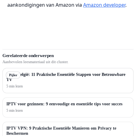
aankondigingen van Amazon via
Amazon developer
.
Gerelateerde onderwerpen
Aanbevolen leesmateriaal uit dit cluster.
IPTV België: 11 Praktische Essentiële Stappen voor Betrouwbare
Pijler
TV
5 min lezen
IPTV voor gezinnen: 9 eenvoudige en essentiële tips voor succes
5 min lezen
IPTV VPN: 9 Praktische Essentiële Manieren om Privacy te
Beschermen