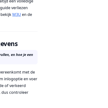
ltijd een volledige
guide verliezen
 bekijk
M3U
en de
gevens
ullen, en hoe je een
overeenkomt met de
m inlogoptie en voer
de of verkeerd
 dus controleer