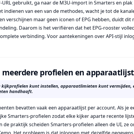
URL gebruikt, ga naar de M3U-import in Smarters en plak 
 het indienen van een van de methodes, wacht je tot de kanal
len verschijnen maar geen iconen of EPG hebben, duidt dit
deling. Daarom is het verifiëren dat het EPG-rooster volle
omplete verbinding. Voor aantekeningen over API-stijl inl
meerdere profielen en apparaatlijs
e kijkprofielen kunt instellen, apparaatlimieten kunt vermijden,
eten handhaaft.
ten bevatten vaak een apparaatlijst per account. Als je e
ke Smarters-profielen zodat elke kijker aparte recente lijst
n de praktijk scheiden Smarters-profielen alleen de UI, ze o
 Kemo. Het probleem is dat inloggen met dezelfde gegevens