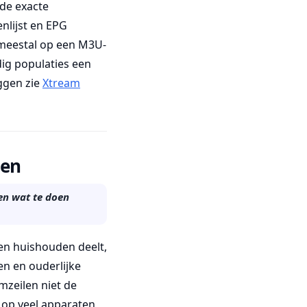
de exacte
enlijst en EPG
 meestal op een M3U-
dig populaties een
oggen zie
Xtream
ten
 en wat te doen
en huishouden deelt,
en en ouderlijke
mzeilen niet de
 op veel apparaten