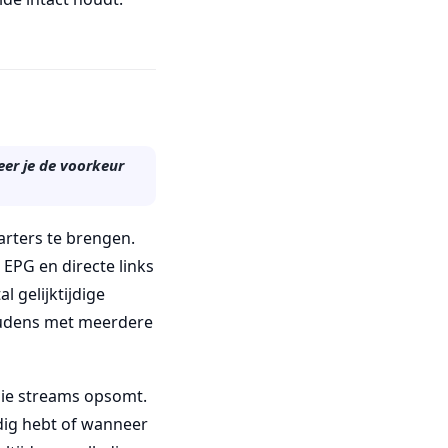
eer je de voorkeur
rters te brengen.
 EPG en directe links
 gelijktijdige
oudens met meerdere
die streams opsomt.
odig hebt of wanneer