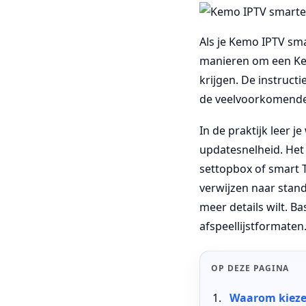
Als je Kemo IPTV sma
manieren om een Kem
krijgen. De instruct
de veelvoorkomende 
In de praktijk leer j
updatesnelheid. Het
settopbox of smart T
verwijzen naar stand
meer details wilt. B
afspeellijstformaten
OP DEZE PAGINA
Waarom kieze