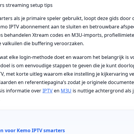
rters als je primaire speler gebruikt, loopt deze gids door d
o IPTV abonnement aan te sluiten en betrouwbare afspeelk
ies behandelen Xtream codes en M3U-imports, profiellimiet
valkuilen die buffering veroorzaken.
e wat elke login-methode doet en waarom het belangrijk is vo
 doel is om eenvoudige stappen te geven die je kunt doorl
V, met korte uitleg waarom elke instelling je kijkervaring ve
aarden en referentiepagina’s zodat je originele documenten
asis informatie over
IPTV
en
M3U
is nuttige achtergrond als 
.
n voor Kemo IPTV smarters