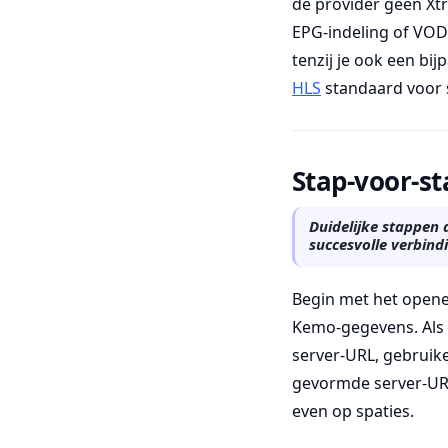
de provider geen Xtr
EPG-indeling of VOD
tenzij je ook een bi
HLS
standaard voor 
Stap-voor-s
Duidelijke stappen d
succesvolle verbindi
Begin met het opene
Kemo-gegevens. Als 
server-URL, gebruik
gevormde server-URL
even op spaties.