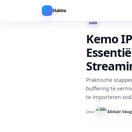
Halden
Gids
Kemo IP
Essentië
Streami
Praktische stappe
buffering te vermi
te importeren zod
Door
Alistair Vau