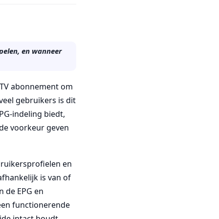
spelen, en wanneer
 IPTV abonnement om
eel gebruikers is dit
PG-indeling biedt,
 de voorkeur geven
bruikersprofielen en
hankelijk is van of
an de EPG en
 een functionerende
de intact houdt.