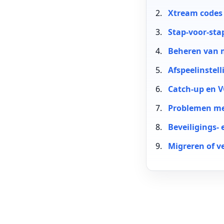
Xtream codes
Stap-voor-st
Beheren van m
Afspeelinstel
Catch-up en 
Problemen met
Beveiligings- 
Migreren of 