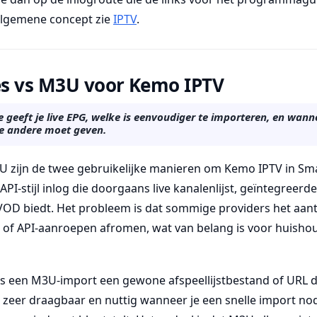
algemene concept zie
IPTV
.
s vs M3U voor Kemo IPTV
geeft je live EPG, welke is eenvoudiger te importeren, en wann
e andere moet geven.
 zijn de twee gebruikelijke manieren om Kemo IPTV in Sma
PI-stijl inlog die doorgaans live kanalenlijst, geïntegreerde
VOD biedt. Het probleem is dat sommige providers het aantal
 of API-aanroepen afromen, wat van belang is voor huish
is een M3U-import een gewone afspeellijstbestand of URL 
U zeer draagbaar en nuttig wanneer je een snelle import n