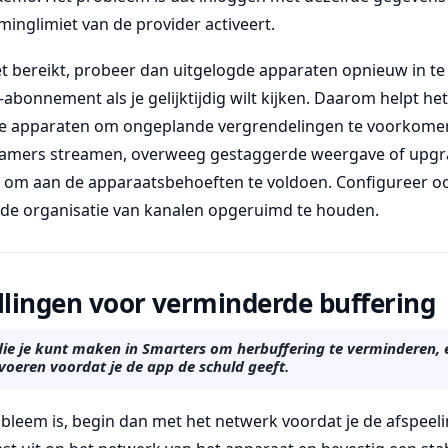
aminglimiet van de provider activeert.
t bereikt, probeer dan uitgelogde apparaten opnieuw in te
bonnement als je gelijktijdig wilt kijken. Daarom helpt he
eve apparaten om ongeplande vergrendelingen te voorkome
kamers streamen, overweeg gestaggerde weergave of upgr
m aan de apparaatsbehoeften te voldoen. Configureer ook
m de organisatie van kanalen opgeruimd te houden.
llingen voor verminderde buffering
ie je kunt maken in Smarters om herbuffering te verminderen, e
 voeren voordat je de app de schuld geeft.
obleem is, begin dan met het netwerk voordat je de afspeelin