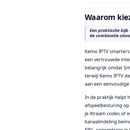
Waarom kiez
Een praktische kijk
de combinatie zinvo
Kemo IPTV smarters 
een vertrouwde inter
belangrijk omdat Sma
terwijl Kemo IPTV d
aan een eenvoudige 
In de praktijk helpt
afspeelbesturing op 
je Xtream codes of 
kanaalindeling beïnv
EPG, concentreer je 