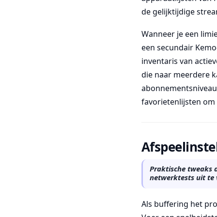
de gelijktijdige stre
Wanneer je een limie
een secundair Kemo-a
inventaris van acti
die naar meerdere 
abonnementsniveau o
favorietenlijsten o
Afspeelinste
Praktische tweaks d
netwerktests uit te
Als buffering het pr