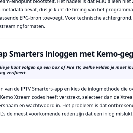
eam-eindpunt blootstelt. Het nadeel is dat M3U alleen niet a
-metadata bevat, dus je kunt de timing van het programma
jpassende EPG-bron toevoegt. Voor technische achtergrond,
streamingformaten.
tap Smarters inloggen met Kemo-ge
ie je kunt volgen op een box of Fire TV, welke velden je moet inv
ng verifieert.
n van de IPTV Smarters-app en kies de inlogmethode die 
Kemo Xtream codes heeft verstrekt, selecteer dan de Xtrea
ersnaam en wachtwoord in. Het probleem is dat ontbreken
’s de meest voorkomende reden zijn dat een inlog mislukt,