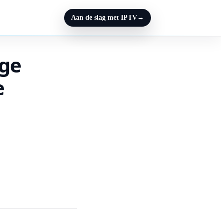
Aan de slag met IPTV
→
ige
e