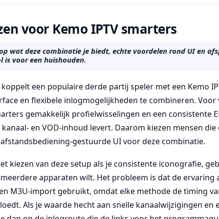
en voor Kemo IPTV smarters
 op wat deze combinatie je biedt, echte voordelen rond UI en af
l is voor een huishouden.
koppelt een populaire derde partij speler met een Kemo
face en flexibele inlogmogelijkheden te combineren. Voor v
rters gemakkelijk profielwisselingen en een consistente E
e kanaal- en VOD-inhoud levert. Daarom kiezen mensen die
afstandsbediening-gestuurde UI voor deze combinatie.
 het kiezen van deze setup als je consistente iconografie, ge
meerdere apparaten wilt. Het probleem is dat de ervaring af
een M3U-import gebruikt, omdat elke methode de timing v
loedt. Als je waarde hecht aan snelle kanaalwijzigingen en
je dan op de inlogroute die de links voor het programmagui