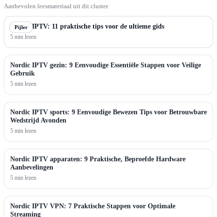
Aanbevolen leesmateriaal uit dit cluster.
Nordic IPTV: 11 praktische tips voor de ultieme gids
Pijler
5 min lezen
Nordic IPTV gezin: 9 Eenvoudige Essentiële Stappen voor Veilige
Gebruik
5 min lezen
Nordic IPTV sports: 9 Eenvoudige Bewezen Tips voor Betrouwbare
Wedstrijd Avonden
5 min lezen
Nordic IPTV apparaten: 9 Praktische, Beproefde Hardware
Aanbevelingen
5 min lezen
Nordic IPTV VPN: 7 Praktische Stappen voor Optimale
Streaming