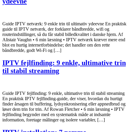
ydeevne
Guide IPTV netværk: 9 enkle trin til ultimativ ydeevne En praktisk
guide til IPTV netværk, der forklarer båndbredde, wifi og
routerindstillinger, så du får stabil billedkvalitet i danske hjem. Af
Alistair Vaughn • 6 min læsning • IPTV netværk kræver mere end
blot en hurtig internetforbindelse; det handler om den rette
båndbredde, godt Wi‑Fi og […]
IPTV fejlfinding: 9 enkle, ultimative trin
til stabil streaming
Guide IPTV fejlfinding: 9 enkle, ultimative trin til stabil streaming
En praktisk IPTV fejlfinding-guide, der viser, hvordan du hurtigt
finder årsagen til buffering, lydsynkronisering eller appnedbrud og
løser dem trin for trin. Af Rowan Fletcher • 6 min læsning • IPTV
fejlfinding begynder med en systematisk måde at indsamle
information, foretage målinger og isolere variabler, […]