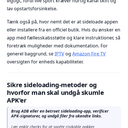
vigtigt, fordi live sport kræver hurtig kanal skift og
lav opstartsforsinkelse.
Tænk også på, hvor nemt det er at sideloade appen
eller installere fra en officiel butik. Hvis du ønsker en
app med fællesskabsstøtte og klare instruktioner, så
foretræk muligheder med dokumentation. For
generel baggrund, se
IPTV
og
Amazon Fire TV
oversigten for enheds kapabiliteter.
Sikre sideloading-metoder og
hvorfor man skal undgå skumle
APK’er
Brug ADB eller en betroet sideloading-app, verificer
APK-signaturer, og undgå filer fra ukendte links.
Lær enkle checks for at spotte risikable pakker.