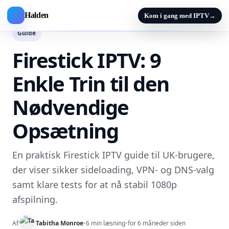
Halden
Kom i gang med IPTV
→
Guide
Firestick IPTV: 9
Enkle Trin til den
Nødvendige
Opsætning
En praktisk Firestick IPTV guide til UK-brugere,
der viser sikker sideloading, VPN- og DNS-valg
samt klare tests for at nå stabil 1080p
afspilning.
Af
Tabitha Monroe
•
6 min læsning
•
for 6 måneder siden