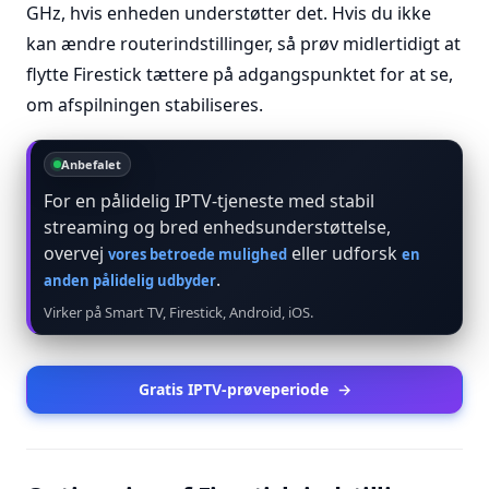
GHz, hvis enheden understøtter det. Hvis du ikke
kan ændre routerindstillinger, så prøv midlertidigt at
flytte Firestick tættere på adgangspunktet for at se,
om afspilningen stabiliseres.
Anbefalet
For en pålidelig IPTV-tjeneste med stabil
streaming og bred enhedsunderstøttelse,
overvej
eller udforsk
vores betroede mulighed
en
.
anden pålidelig udbyder
Virker på Smart TV, Firestick, Android, iOS.
Gratis IPTV-prøveperiode
→