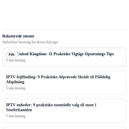
Relaterede emner
Anbefalet læsning fra denne klynge.
IPTV United Kingdom: 11 Praktiske Vigtige Opsætnings Tips
Pille
5 min læsning
IPTV fejlfinding: 9 Praktiske Afprøvede Skridt til Pålidelig
Afspilning
5 min læsning
IPTV enheder: 9 praktiske essentielle valg til stuer i
Storbritannien
5 min læsning