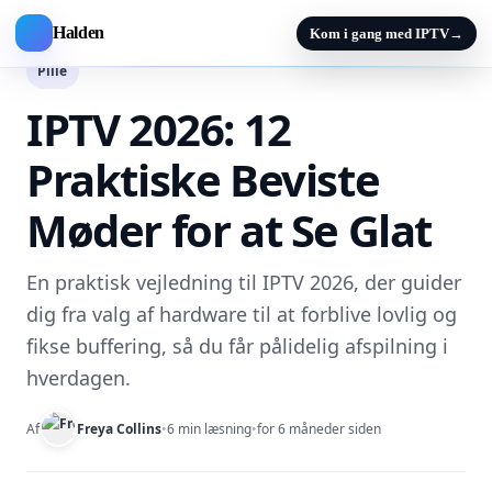
Halden
Kom i gang med IPTV
→
Pille
IPTV 2026: 12
Praktiske Beviste
Møder for at Se Glat
En praktisk vejledning til IPTV 2026, der guider
dig fra valg af hardware til at forblive lovlig og
fikse buffering, så du får pålidelig afspilning i
hverdagen.
Af
Freya Collins
•
6 min læsning
•
for 6 måneder siden