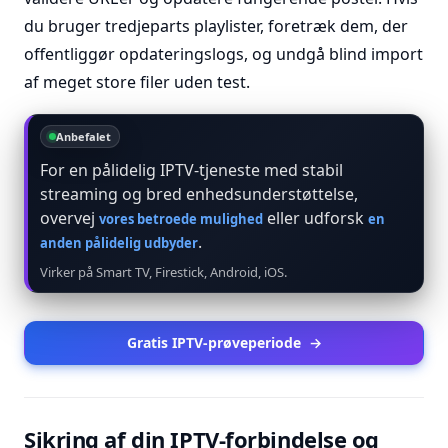
du bruger tredjeparts playlister, foretræk dem, der
offentliggør opdateringslogs, og undgå blind import
af meget store filer uden test.
Anbefalet
For en pålidelig IPTV-tjeneste med stabil
streaming og bred enhedsunderstøttelse,
overvej
eller udforsk
vores betroede mulighed
en
.
anden pålidelig udbyder
Virker på Smart TV, Firestick, Android, iOS.
Gratis IPTV-prøveperiode
→
Sikring af din IPTV-forbindelse og