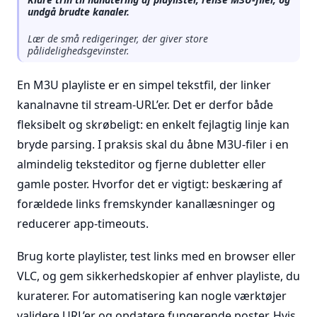
undgå brudte kanaler.
Lær de små redigeringer, der giver store
pålidelighedsgevinster.
En M3U playliste er en simpel tekstfil, der linker
kanalnavne til stream-URL’er. Det er derfor både
fleksibelt og skrøbeligt: en enkelt fejlagtig linje kan
bryde parsing. I praksis skal du åbne M3U-filer i en
almindelig teksteditor og fjerne dubletter eller
gamle poster. Hvorfor det er vigtigt: beskæring af
forældede links fremskynder kanallæsninger og
reducerer app-timeouts.
Brug korte playlister, test links med en browser eller
VLC, og gem sikkerhedskopier af enhver playliste, du
kuraterer. For automatisering kan nogle værktøjer
validere URL’er og opdatere fungerende poster. Hvis