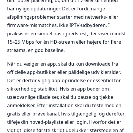
din router placering, og om dit TV eller din enhed
har nylige opdateringer. Det er fordi mange
afspilningsproblemer starter med netværks- eller
firmware-mismatches, ikke IPTV-udbyderen. I
praksis er en simpel hastighedstest, der viser mindst
15–25 Mbps for én HD-stream eller højere for flere
streams, en god baseline.
Når du vælger en app, skal du kun downloade fra
officielle app-butikker eller pålidelige udviklersider.
Det er derfor vigtig app-oprindelse er essentiel for
sikkerhed og stabilitet. Hvis en app beder om
usædvanlige tilladelser, skal du pause og tjekke
anmeldelser. Efter installation skal du teste med en
gratis eller prøve kanal, hvis tilgængelig, og derefter
tilføje din hoved-playliste eller login. Hvorfor det er
vigtigt: disse første skridt udelukker størstedelen af