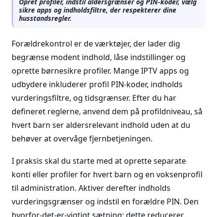
Opret profiler, indstil aldersgrænser og PIN-koder, vælg
sikre apps og indholdsfiltre, der respekterer dine
husstandsregler.
Forældrekontrol er de værktøjer, der lader dig
begrænse modent indhold, låse indstillinger og
oprette børnesikre profiler. Mange IPTV apps og
udbydere inkluderer profil PIN-koder, indholds
vurderingsfiltre, og tidsgrænser. Efter du har
defineret reglerne, anvend dem på profildniveau, så
hvert barn ser aldersrelevant indhold uden at du
behøver at overvåge fjernbetjeningen.
I praksis skal du starte med at oprette separate
konti eller profiler for hvert barn og en voksenprofil
til administration. Aktiver derefter indholds
vurderingsgrænser og indstil en forældre PIN. Den
hvorfor-det-er-vigtigt sætning: dette reducerer