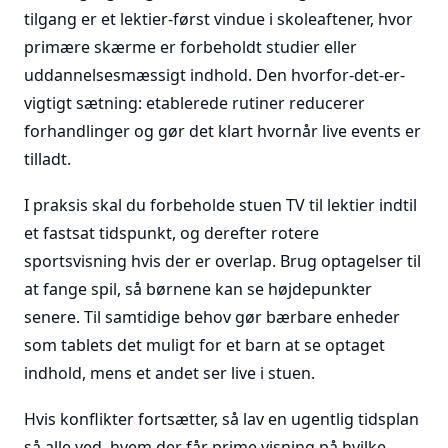
tilgang er et lektier-først vindue i skoleaftener, hvor
primære skærme er forbeholdt studier eller
uddannelsesmæssigt indhold. Den hvorfor-det-er-
vigtigt sætning: etablerede rutiner reducerer
forhandlinger og gør det klart hvornår live events er
tilladt.
I praksis skal du forbeholde stuen TV til lektier indtil
et fastsat tidspunkt, og derefter rotere
sportsvisning hvis der er overlap. Brug optagelser til
at fange spil, så børnene kan se højdepunkter
senere. Til samtidige behov gør bærbare enheder
som tablets det muligt for et barn at se optaget
indhold, mens et andet ser live i stuen.
Hvis konflikter fortsætter, så lav en ugentlig tidsplan
så alle ved, hvem der får prime visning på hvilke