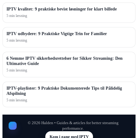
IPTV kvalitet: 9 praktiske bevist løsninger for klart billede
5 min læsning
IPTV udbydere: 9 Praktiske Vigtige Trin for Familier
5 min læsning
6 Nemme IPTV sikkerhedsrettelser for Sikker Streaming: Den
Ultimative Guide
5 min læsning
IPTV-playlister: 9 Praktiske Dokumenterede Tips til Pålidelig
Afspilning
5 min læsning
©
2026
Halden • Guides & articles for better streaming
performance.
Kom i gang med IPTV