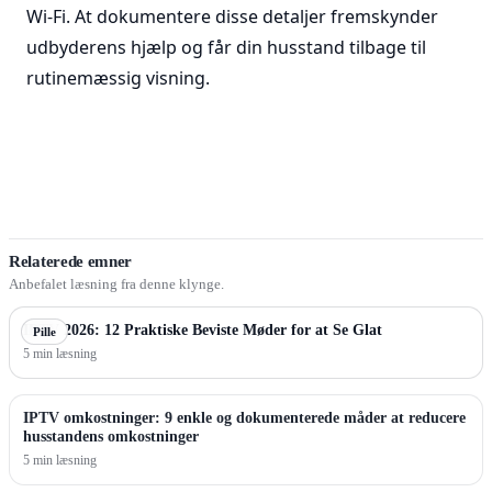
Wi-Fi. At dokumentere disse detaljer fremskynder
udbyderens hjælp og får din husstand tilbage til
rutinemæssig visning.
Relaterede emner
Anbefalet læsning fra denne klynge.
IPTV 2026: 12 Praktiske Beviste Møder for at Se Glat
Pille
5 min læsning
IPTV omkostninger: 9 enkle og dokumenterede måder at reducere
husstandens omkostninger
5 min læsning