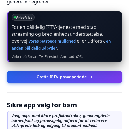
generelle begreber.
Anbefalet
For en pålidelig IPTV-tjeneste med stabil
streaming og bred enhedsunderstøttelse,
overvej
eller udforsk
vores betroede mulighed
en
.
anden pålidelig udbyder
Virker på Smart TV, Firestick, Android, iOS.
Gratis IPTV-prøveperiode
→
Sikre app valg for børn
Vælg apps med klare profilkontroller, gennemgåede
børneafsnit og forudsigelig adfærd for at reducere
utilsigtede køb og adgang til modent indhold.