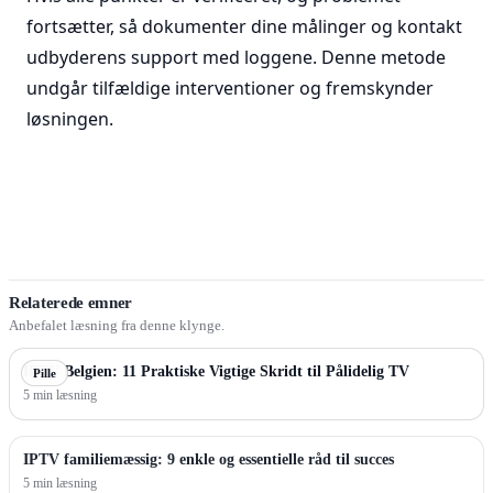
fortsætter, så dokumenter dine målinger og kontakt
udbyderens support med loggene. Denne metode
undgår tilfældige interventioner og fremskynder
løsningen.
Relaterede emner
Anbefalet læsning fra denne klynge.
IPTV Belgien: 11 Praktiske Vigtige Skridt til Pålidelig TV
Pille
5 min læsning
IPTV familiemæssig: 9 enkle og essentielle råd til succes
5 min læsning