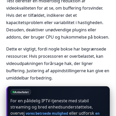
Test derefter en midlertidig reduktion af
videokvaliteten for at se, om buffering forsvinder.
Hvis det er tilfældet, indikerer det et
kapacitetsproblem eller variabilitet i hastigheden.
Desuden, deaktiver unødvendige plugins eller
addons, der bruger CPU og hukommelse på boksen.
Dette er vigtigt, fordi nogle bokse har begrænsede
ressourcer. Hvis processoren er overbelastet, kan
videoudpakningen forårsage hak, der ligner
buffering. Justering af appindstillingerne kan give en
umiddelbar forbedring.
Anbefalet
For en pålidelig IPTV-tjeneste med stabil
streaming og bred enhedsunderstøttelse,
overvej
eller udforsk
vores betroede mulighed
en