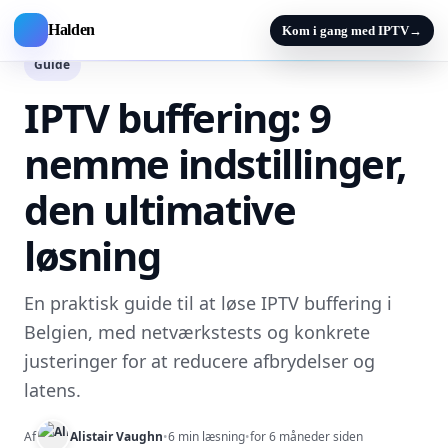
Halden
Kom i gang med IPTV
→
Guide
IPTV buffering: 9
nemme indstillinger,
den ultimative
løsning
En praktisk guide til at løse IPTV buffering i
Belgien, med netværkstests og konkrete
justeringer for at reducere afbrydelser og
latens.
Af
Alistair Vaughn
•
6 min læsning
•
for 6 måneder siden