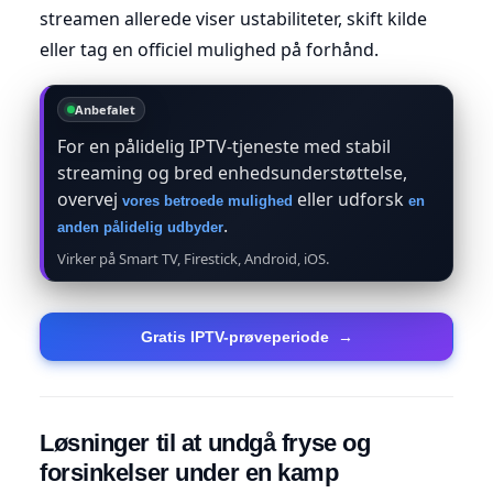
streamen allerede viser ustabiliteter, skift kilde
eller tag en officiel mulighed på forhånd.
Anbefalet
For en pålidelig IPTV-tjeneste med stabil
streaming og bred enhedsunderstøttelse,
overvej
eller udforsk
vores betroede mulighed
en
.
anden pålidelig udbyder
Virker på Smart TV, Firestick, Android, iOS.
Gratis IPTV-prøveperiode
→
Løsninger til at undgå fryse og
forsinkelser under en kamp