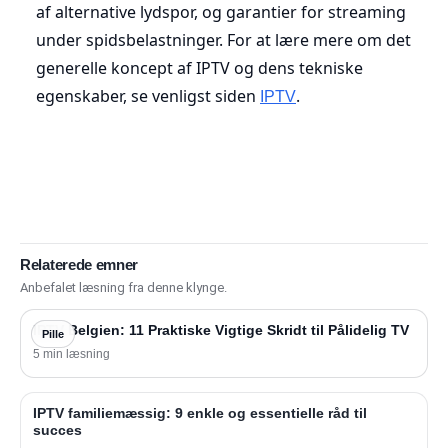
af alternative lydspor, og garantier for streaming
under spidsbelastninger. For at lære mere om det
generelle koncept af IPTV og dens tekniske
egenskaber, se venligst siden
.
IPTV
Relaterede emner
Anbefalet læsning fra denne klynge.
IPTV Belgien: 11 Praktiske Vigtige Skridt til Pålidelig TV
Pille
5 min læsning
IPTV familiemæssig: 9 enkle og essentielle råd til
succes