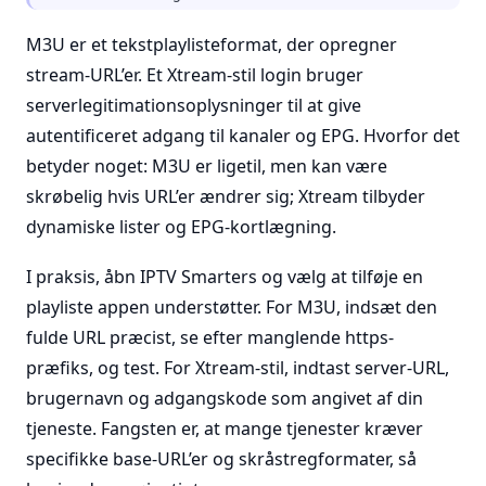
M3U er et tekstplaylisteformat, der opregner
stream-URL’er. Et Xtream-stil login bruger
serverlegitimationsoplysninger til at give
autentificeret adgang til kanaler og EPG. Hvorfor det
betyder noget: M3U er ligetil, men kan være
skrøbelig hvis URL’er ændrer sig; Xtream tilbyder
dynamiske lister og EPG-kortlægning.
I praksis, åbn IPTV Smarters og vælg at tilføje en
playliste appen understøtter. For M3U, indsæt den
fulde URL præcist, se efter manglende https-
præfiks, og test. For Xtream-stil, indtast server-URL,
brugernavn og adgangskode som angivet af din
tjeneste. Fangsten er, at mange tjenester kræver
specifikke base-URL’er og skråstregformater, så