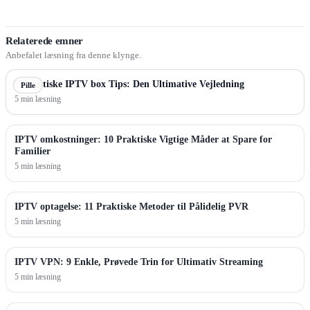
Relaterede emner
Anbefalet læsning fra denne klynge.
5 Praktiske IPTV box Tips: Den Ultimative Vejledning
Pille
5 min læsning
IPTV omkostninger: 10 Praktiske Vigtige Måder at Spare for
Familier
5 min læsning
IPTV optagelse: 11 Praktiske Metoder til Pålidelig PVR
5 min læsning
IPTV VPN: 9 Enkle, Prøvede Trin for Ultimativ Streaming
5 min læsning