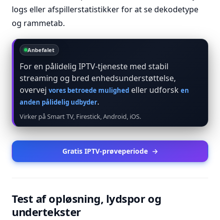
logs eller afspillerstatistikker for at se dekodetype
og rammetab.
Anbefalet
For en pålidelig IPTV-tjeneste med stabil
streaming og bred enhedsunderstøttelse,
overvej
eller udforsk
vores betroede mulighed
en
.
anden pålidelig udbyder
Virker på Smart TV, Firestick, Android, iOS.
Gratis IPTV-prøveperiode
→
Test af opløsning, lydspor og
undertekster