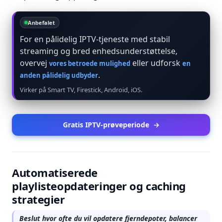
Anbefalet
For en pålidelig IPTV-tjeneste med stabil
streaming og bred enhedsunderstøttelse,
overvej
eller udforsk
vores betroede mulighed
en
.
anden pålidelig udbyder
Virker på Smart TV, Firestick, Android, iOS.
Gratis IPTV-prøveperiode
→
Automatiserede
playlisteopdateringer og caching
strategier
Beslut hvor ofte du vil opdatere fjerndepoter, balancer