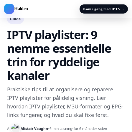
Halden
Kom i gang med IPTV
→
Guide
IPTV playlister: 9
nemme essentielle
trin for ryddelige
kanaler
Praktiske tips til at organisere og reparere
IPTV playlister for pålidelig visning. Lær
hvordan IPTV playlister, M3U-formater og EPG-
links fungerer, og hvad du skal fixe først.
Af
Alistair Vaughn
•
6 min læsning
•
for 6 måneder siden