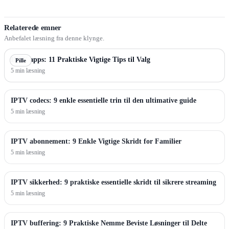
Relaterede emner
Anbefalet læsning fra denne klynge.
IPTV apps: 11 Praktiske Vigtige Tips til Valg
Pille
5 min læsning
IPTV codecs: 9 enkle essentielle trin til den ultimative guide
5 min læsning
IPTV abonnement: 9 Enkle Vigtige Skridt for Familier
5 min læsning
IPTV sikkerhed: 9 praktiske essentielle skridt til sikrere streaming
5 min læsning
IPTV buffering: 9 Praktiske Nemme Beviste Løsninger til Delte