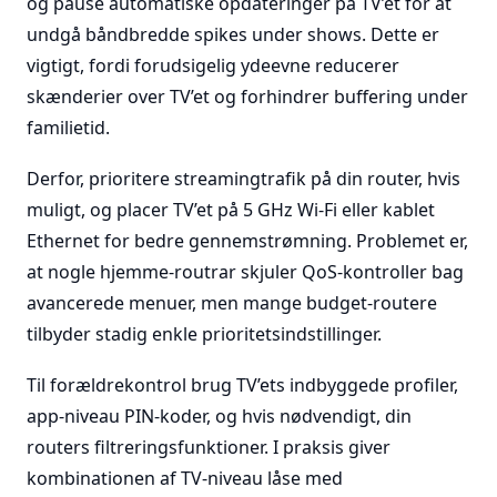
og pause automatiske opdateringer på TV’et for at
undgå båndbredde spikes under shows. Dette er
vigtigt, fordi forudsigelig ydeevne reducerer
skænderier over TV’et og forhindrer buffering under
familietid.
Derfor, prioritere streamingtrafik på din router, hvis
muligt, og placer TV’et på 5 GHz Wi-Fi eller kablet
Ethernet for bedre gennemstrømning. Problemet er,
at nogle hjemme-routrar skjuler QoS-kontroller bag
avancerede menuer, men mange budget-routere
tilbyder stadig enkle prioritetsindstillinger.
Til forældrekontrol brug TV’ets indbyggede profiler,
app-niveau PIN-koder, og hvis nødvendigt, din
routers filtreringsfunktioner. I praksis giver
kombinationen af TV-niveau låse med