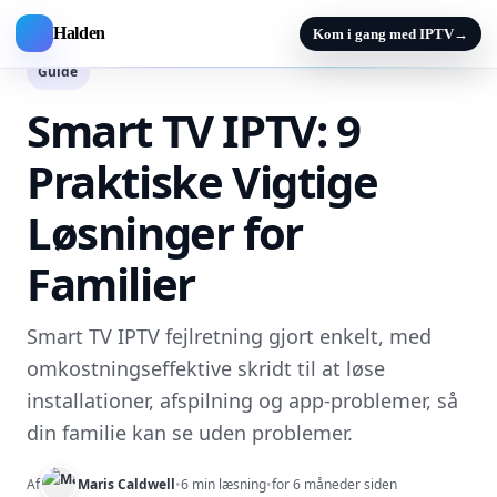
Halden
Kom i gang med IPTV
→
Guide
Smart TV IPTV: 9
Praktiske Vigtige
Løsninger for
Familier
Smart TV IPTV fejlretning gjort enkelt, med
omkostningseffektive skridt til at løse
installationer, afspilning og app-problemer, så
din familie kan se uden problemer.
Af
Maris Caldwell
•
6 min læsning
•
for 6 måneder siden