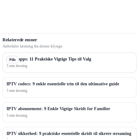
Relaterede emner
Anbefalet læsning fra denne klynge.
IPTV apps: 11 Praktiske Vigtige Tips til Valg
Pille
5 min læsning
IPTV codecs: 9 enkle essentielle trin til den ultimative guide
5 min læsning
IPTV abonnement: 9 Enkle Vigtige Skridt for Familier
5 min læsning
IPTV sikkerhed: 9 praktiske essentielle skridt til sikrere streaming