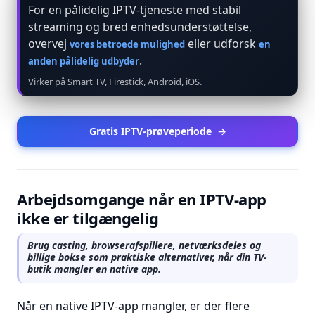
For en pålidelig IPTV-tjeneste med stabil
streaming og bred enhedsunderstøttelse,
overvej
eller udforsk
vores betroede mulighed
en
.
anden pålidelig udbyder
Virker på Smart TV, Firestick, Android, iOS.
Gratis IPTV-prøveperiode
→
Arbejdsomgange når en IPTV-app
ikke er tilgængelig
Brug casting, browserafspillere, netværksdeles og
billige bokse som praktiske alternativer, når din TV-
butik mangler en native app.
Når en native IPTV-app mangler, er der flere