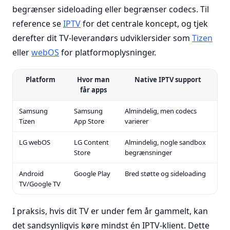
begrænser sideloading eller begrænser codecs. Til
reference se
IPTV
for det centrale koncept, og tjek
derefter dit TV-leverandørs udviklersider som
Tizen
eller
webOS
for platformoplysninger.
Platform
Hvor man
Native IPTV support
får apps
Samsung
Samsung
Almindelig, men codecs
Tizen
App Store
varierer
LG webOS
LG Content
Almindelig, nogle sandbox
Store
begrænsninger
Android
Google Play
Bred støtte og sideloading
TV/Google TV
I praksis, hvis dit TV er under fem år gammelt, kan
det sandsynligvis køre mindst én IPTV-klient. Dette