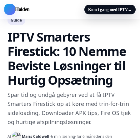
Halden
Kom i gang med IPTV
→
Guide
IPTV Smarters
Firestick: 10 Nemme
Beviste Løsninger til
Hurtig Opsætning
Spar tid og undgå gebyrer ved at få IPTV
Smarters Firestick op at køre med trin-for-trin
sideloading, Downloader APK tips, Fire OS tjek
og hurtige afspilningsløsninger.
Af
Maris Caldwell
•
6 min læsning
•
for 6 måneder siden