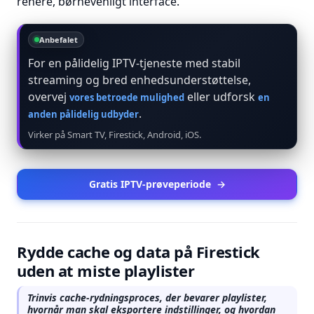
renere, børnevenligt interface.
Anbefalet
For en pålidelig IPTV-tjeneste med stabil
streaming og bred enhedsunderstøttelse,
overvej
eller udforsk
vores betroede mulighed
en
.
anden pålidelig udbyder
Virker på Smart TV, Firestick, Android, iOS.
Gratis IPTV-prøveperiode
→
Rydde cache og data på Firestick
uden at miste playlister
Trinvis cache-rydningsproces, der bevarer playlister,
hvornår man skal eksportere indstillinger, og hvordan