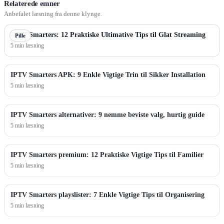
Relaterede emner
Anbefalet læsning fra denne klynge.
IPTV Smarters: 12 Praktiske Ultimative Tips til Glat Streaming
Pille
5 min læsning
IPTV Smarters APK: 9 Enkle Vigtige Trin til Sikker Installation
5 min læsning
IPTV Smarters alternativer: 9 nemme beviste valg, hurtig guide
5 min læsning
IPTV Smarters premium: 12 Praktiske Vigtige Tips til Familier
5 min læsning
IPTV Smarters playslister: 7 Enkle Vigtige Tips til Organisering
5 min læsning