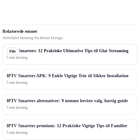
Relaterede emner
Anbefalet læsning fra denne klynge.
IPTV Smarters: 12 Praktiske Ultimative Tips til Glat Streaming
Pille
5 min læsning
IPTV Smarters APK: 9 Enkle Vigtige Trin til Sikker Installation
5 min læsning
IPTV Smarters alternativer: 9 nemme beviste valg, hurtig guide
5 min læsning
IPTV Smarters premium: 12 Praktiske Vigtige Tips til Familier
5 min læsning