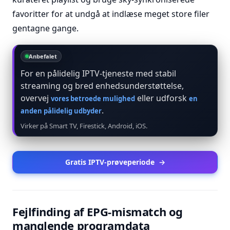
favoritter for at undgå at indlæse meget store filer
gentagne gange.
Anbefalet
For en pålidelig IPTV-tjeneste med stabil
streaming og bred enhedsunderstøttelse,
overvej
eller udforsk
vores betroede mulighed
en
.
anden pålidelig udbyder
Virker på Smart TV, Firestick, Android, iOS.
Gratis IPTV-prøveperiode
→
Fejlfinding af EPG-mismatch og
manglende programdata