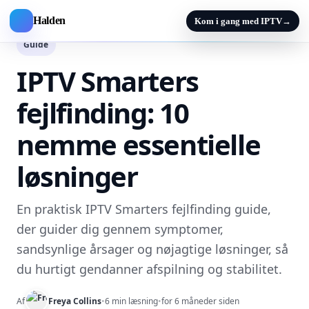
Halden
Kom i gang med IPTV
→
Guide
IPTV Smarters
fejlfinding: 10
nemme essentielle
løsninger
En praktisk IPTV Smarters fejlfinding guide,
der guider dig gennem symptomer,
sandsynlige årsager og nøjagtige løsninger, så
du hurtigt gendanner afspilning og stabilitet.
Af
Freya Collins
•
6 min læsning
•
for 6 måneder siden