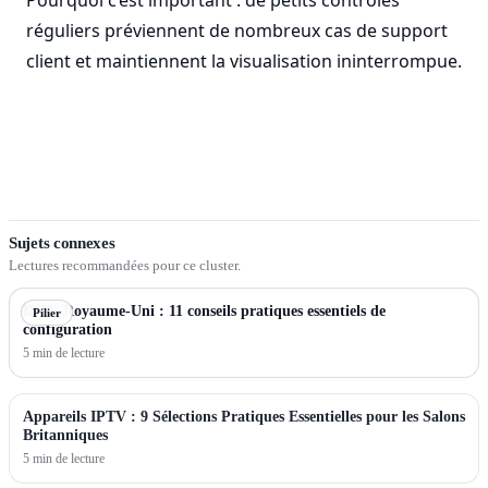
Pourquoi c’est important : de petits contrôles
réguliers préviennent de nombreux cas de support
client et maintiennent la visualisation ininterrompue.
Sujets connexes
Lectures recommandées pour ce cluster.
IPTV Royaume-Uni : 11 conseils pratiques essentiels de
Pilier
configuration
5 min de lecture
Appareils IPTV : 9 Sélections Pratiques Essentielles pour les Salons
Britanniques
5 min de lecture