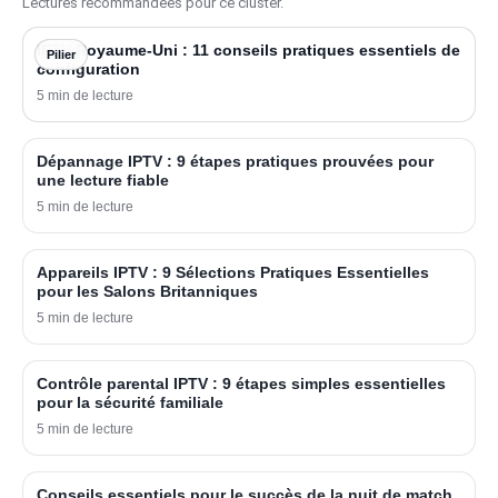
Lectures recommandées pour ce cluster.
IPTV Royaume-Uni : 11 conseils pratiques essentiels de
Pilier
configuration
5 min de lecture
Dépannage IPTV : 9 étapes pratiques prouvées pour
une lecture fiable
5 min de lecture
Appareils IPTV : 9 Sélections Pratiques Essentielles
pour les Salons Britanniques
5 min de lecture
Contrôle parental IPTV : 9 étapes simples essentielles
pour la sécurité familiale
5 min de lecture
Conseils essentiels pour le succès de la nuit de match