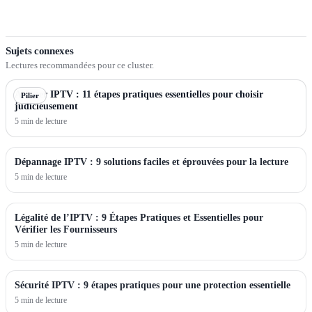
Sujets connexes
Lectures recommandées pour ce cluster.
Acheter IPTV : 11 étapes pratiques essentielles pour choisir
Pilier
judicieusement
5 min de lecture
Dépannage IPTV : 9 solutions faciles et éprouvées pour la lecture
5 min de lecture
Légalité de l’IPTV : 9 Étapes Pratiques et Essentielles pour
Vérifier les Fournisseurs
5 min de lecture
Sécurité IPTV : 9 étapes pratiques pour une protection essentielle
5 min de lecture