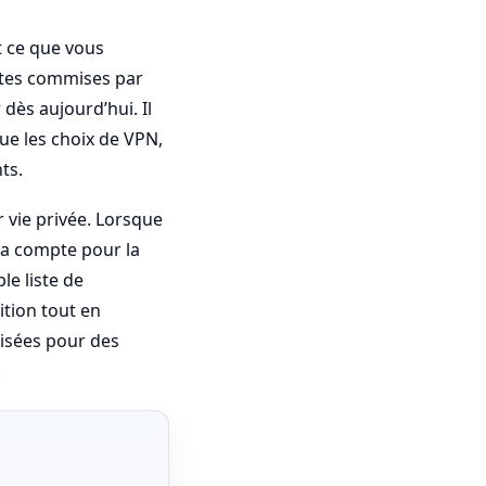
t ce que vous
ntes commises par
dès aujourd’hui. Il
ue les choix de VPN,
ts.
r vie privée. Lorsque
ela compte pour la
le liste de
ition tout en
risées pour des
.