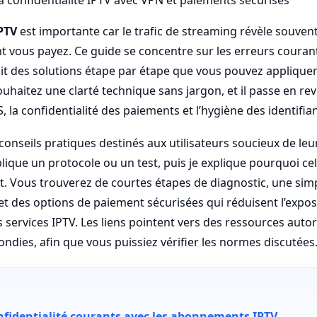
IPTV
est importante car le trafic de streaming révèle souven
 vous payez. Ce guide se concentre sur les erreurs coura
it des solutions étape par étape que vous pouvez appliquer 
haitez une clarté technique sans jargon, et il passe en rev
S, la confidentialité des paiements et l’hygiène des identifian
 conseils pratiques destinés aux utilisateurs soucieux de leu
xplique un protocole ou un test, puis je explique pourquoi c
at. Vous trouverez de courtes étapes de diagnostic, une simp
 et des options de paiement sécurisées qui réduisent l’expos
rs services IPTV. Les liens pointent vers des ressources auto
ondies, afin que vous puissiez vérifier les normes discutées
nfidentialité courants avec les abonnements IPTV