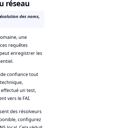
du réseau
résolution des noms,
domaine, une
 ces requêtes
peut enregistrer les
ntiel.
e de confiance tout
 technique,
 effectué un test,
nt vers le FAI.
sent des résolveurs
sponible, configurez
S local. Cela réduit