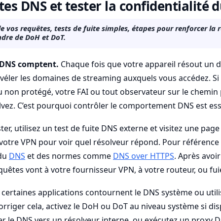
ites DNS et tester la confidentialité 
vos requêtes, tests de fuite simples, étapes pour renforcer la 
endre de DoH et DoT.
s DNS comptent.
Chaque fois que votre appareil résout un 
véler les domaines de streaming auxquels vous accédez. Si
u non protégé, votre FAI ou tout observateur sur le chemin 
vez. C’est pourquoi contrôler le comportement DNS est esse
ter, utilisez un test de fuite DNS externe et visitez une pag
votre VPN pour voir quel résolveur répond. Pour référence
 du
DNS
et des normes comme
DNS over HTTPS
. Après avoir
quêtes vont à votre fournisseur VPN, à votre routeur, ou fuie
certaines applications contournent le DNS système ou utili
orriger cela, activez le DoH ou DoT au niveau système si di
er le DNS vers un résolveur interne, ou exécutez un proxy DN