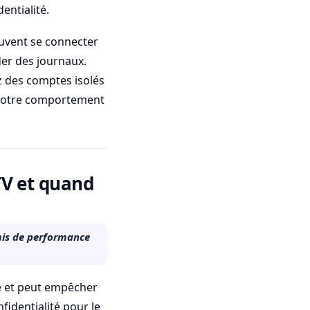
entialité.
euvent se connecter
der des journaux.
ez des comptes isolés
r votre comportement
TV et quand
mis de performance
e et peut empêcher
fidentialité pour le