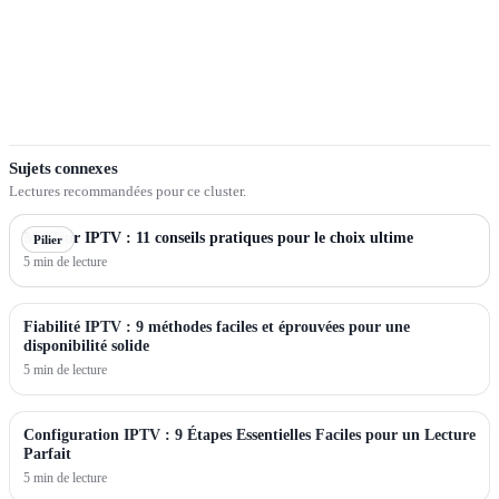
Sujets connexes
Lectures recommandées pour ce cluster.
Meilleur IPTV : 11 conseils pratiques pour le choix ultime
Pilier
5 min de lecture
Fiabilité IPTV : 9 méthodes faciles et éprouvées pour une
disponibilité solide
5 min de lecture
Configuration IPTV : 9 Étapes Essentielles Faciles pour un Lecture
Parfait
5 min de lecture