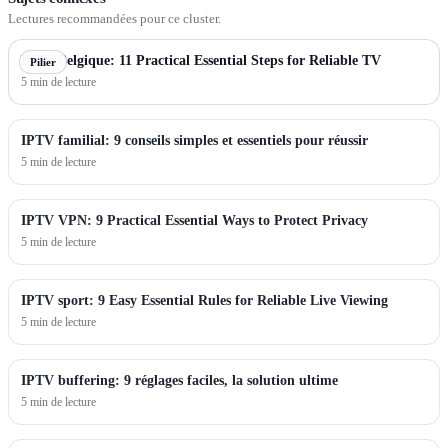
Lectures recommandées pour ce cluster.
IPTV Belgique: 11 Practical Essential Steps for Reliable TV
Pilier
5 min de lecture
IPTV familial: 9 conseils simples et essentiels pour réussir
5 min de lecture
IPTV VPN: 9 Practical Essential Ways to Protect Privacy
5 min de lecture
IPTV sport: 9 Easy Essential Rules for Reliable Live Viewing
5 min de lecture
IPTV buffering: 9 réglages faciles, la solution ultime
5 min de lecture