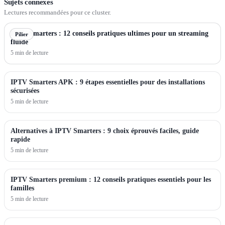
Sujets connexes
Lectures recommandées pour ce cluster.
IPTV Smarters : 12 conseils pratiques ultimes pour un streaming
Pilier
fluide
5 min de lecture
IPTV Smarters APK : 9 étapes essentielles pour des installations
sécurisées
5 min de lecture
Alternatives à IPTV Smarters : 9 choix éprouvés faciles, guide
rapide
5 min de lecture
IPTV Smarters premium : 12 conseils pratiques essentiels pour les
familles
5 min de lecture