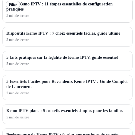
Guide Kemo IPTV : 11 étapes essentielles de configuration
Pilier
pratiques
5 min de lecture
Dispositifs Kemo IPTV : 7 choix essentiels faciles, guide ultime
5 min de lecture
5 faits pratiques sur la légalité de Kemo IPTV, guide essentiel
5 min de lecture
5 Essentiels Faciles pour Revendeurs Kemo IPTV : Guide Complet
de Lancement
5 min de lecture
Kemo IPTV plans : 5 conseils essentiels simples pour les familles
5 min de lecture
Performance de Kemo IPTV : 9 solutions pratiques éprouvées