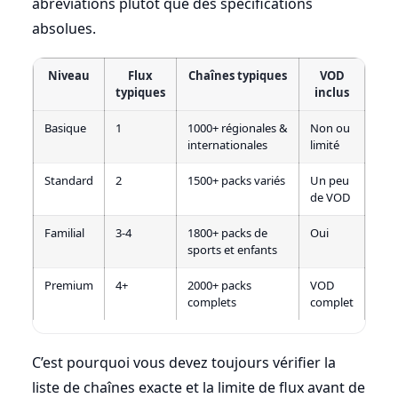
abréviations plutôt que des spécifications
absolues.
Niveau
Flux
Chaînes typiques
VOD
typiques
inclus
Basique
1
1000+ régionales &
Non ou
internationales
limité
Standard
2
1500+ packs variés
Un peu
de VOD
Familial
3-4
1800+ packs de
Oui
sports et enfants
Premium
4+
2000+ packs
VOD
complets
complet
C’est pourquoi vous devez toujours vérifier la
liste de chaînes exacte et la limite de flux avant de