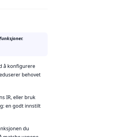
funksjoner.
ed å konfigurere
 reduserer behovet
 IR, eller bruk
g: en godt innstilt
funksjonen du