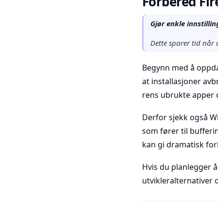
Forbered Fire
Gjør enkle innstillin
Dette sparer tid når 
Begynn med å oppdate
at installasjoner av
rens ubrukte apper og
Derfor sjekk også Wi‑
som fører til buffer
kan gi dramatisk for
Hvis du planlegger å
utvikleralternativer