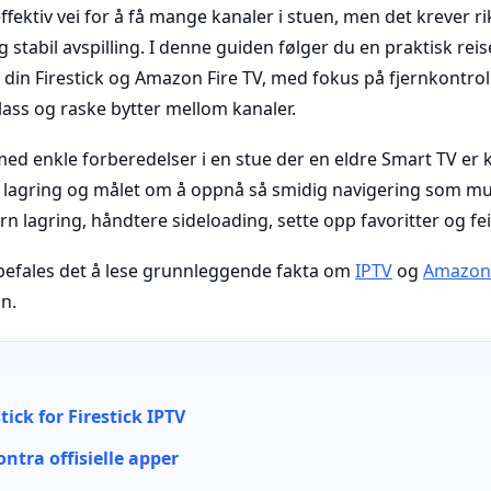
effektiv vei for å få mange kanaler i stuen, men det krever rik
 stabil avspilling. I denne guiden følger du en praktisk reise
 din Firestick og Amazon Fire TV, med fokus på fjernkontrol
ass og raske bytter mellom kanaler.
d enkle forberedelser i en stue der en eldre Smart TV er kob
agring og målet om å oppnå så smidig navigering som mulig
tern lagring, håndtere sideloading, sette opp favoritter og 
nbefales det å lese grunnleggende fakta om
IPTV
og
Amazon 
n.
tick for Firestick IPTV
ntra offisielle apper