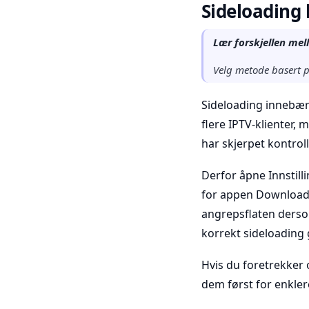
Sideloading 
Lær forskjellen mel
Velg metode basert på
Sideloading innebære
flere IPTV-klienter,
har skjerpet kontrol
Derfor åpne Innstilli
for appen Downloader
angrepsflaten dersom 
korrekt sideloading g
Hvis du foretrekker o
dem først for enkle