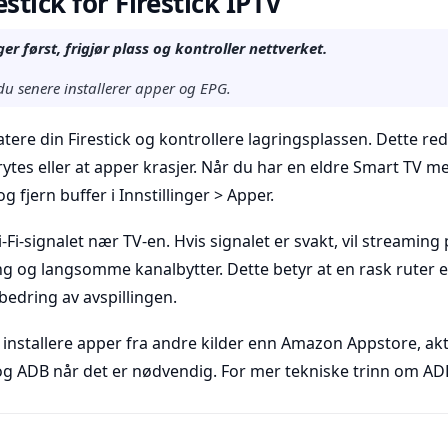
stick for Firestick IPTV
ger først, frigjør plass og kontroller nettverket.
du senere installerer apper og EPG.
re din Firestick og kontrollere lagringsplassen. Dette red
brytes eller at apper krasjer. Når du har en eldre Smart TV m
 fjern buffer i Innstillinger > Apper.
Fi-signalet nær TV-en. Hvis signalet er svakt, vil streaming
ing og langsomme kanalbytter. Dette betyr at en rask ruter e
bedring av avspillingen.
 installere apper fra andre kilder enn Amazon Appstore, akt
 og ADB når det er nødvendig. For mer tekniske trinn om AD