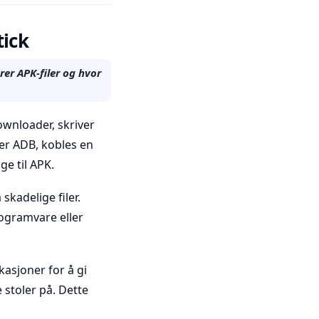
tick
rer APK-filer og hvor
ownloader, skriver
ker ADB, kobles en
e til APK.
skadelige filer.
rogramvare eller
ikasjoner for å gi
 stoler på. Dette