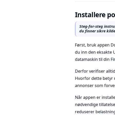
Installere p
Steg-for-steg instru
du finner sikre kilde
Først, bruk appen Do
du inn den eksakte U
datamaskin til din F
Derfor verifiser allt
Hvorfor dette betyr 
annonser som forver
Når appen er installe
nødvendige tillatels
reduserer belastning