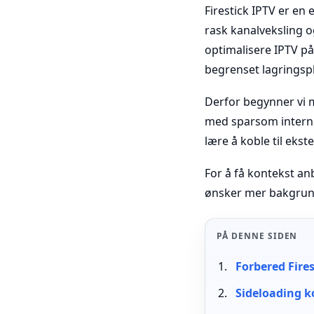
Firestick IPTV er en 
rask kanalveksling og
optimalisere IPTV på
begrenset lagringspl
Derfor begynner vi me
med sparsom intern l
lære å koble til eks
For å få kontekst a
ønsker mer bakgrun
PÅ DENNE SIDEN
Forbered Fires
Sideloading ko