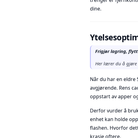
trenger er fjernkont
dine.
Ytelsesoptim
Frigjør lagring, flyt
Her lærer du å gjøre
Når du har en eldre
avgjørende. Rens cac
oppstart av apper og
Derfor vurder å bruk
enhet kan holde opp
flashen. Hvorfor det
krasje oftere.