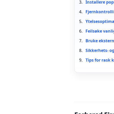
Installere pop
Fjernkontrolli
Ytelsesoptima
Feilsøke vanl
Bruke ekster
Sikkerhets- o
Tips for rask