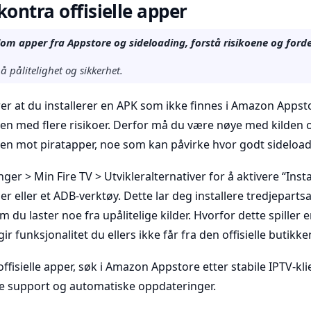
kontra offisielle apper
lom apper fra Appstore og sideloading, forstå risikoene og forde
 pålitelighet og sikkerhet.
r at du installerer en APK som ikke finnes i Amazon Appstore
 men med flere risikoer. Derfor må du være nøye med kilden
len mot piratapper, noe som kan påvirke hvor godt sideloa
nger > Min Fire TV > Utvikleralternativer for å aktivere “Inst
 eller et ADB-verktøy. Dette lar deg installere tredjepart
du laster noe fra upålitelige kilder. Hvorfor dette spiller e
ir funksjonalitet du ellers ikke får fra den offisielle butikke
ffisielle apper, søk i Amazon Appstore etter stabile IPTV-kl
re support og automatiske oppdateringer.