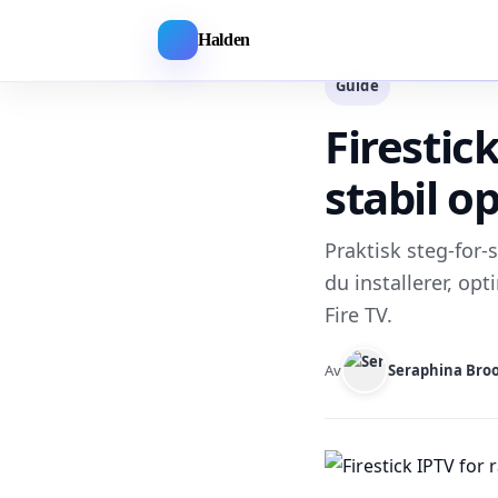
Halden
Guide
Firestic
stabil o
Praktisk steg-for-
du installerer, op
Fire TV.
Av
Seraphina Bro