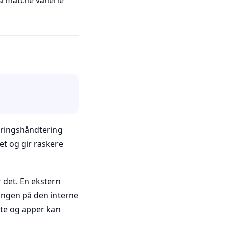
r å matche vanene
gringshåndtering
et og gir raskere
 det. En ekstern
ingen på den interne
akte og apper kan