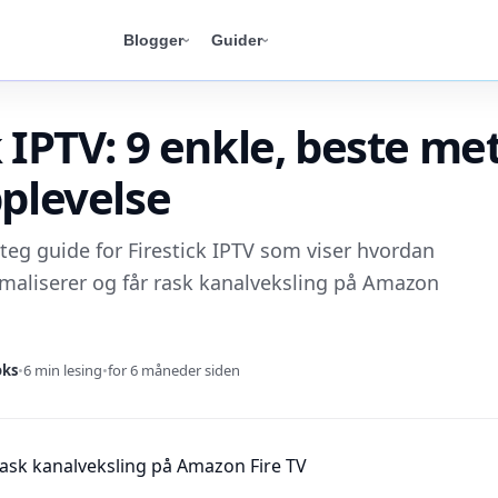
Blogger
Guider
k IPTV: 9 enkle, beste me
pplevelse
steg guide for Firestick IPTV som viser hvordan
timaliserer og får rask kanalveksling på Amazon
oks
•
6 min lesing
•
for 6 måneder siden