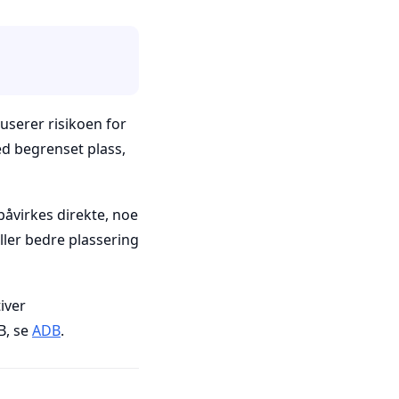
userer risikoen for
ed begrenset plass,
 påvirkes direkte, noe
ller bedre plassering
iver
B, se
ADB
.