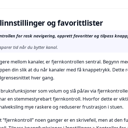
innstillinger og favorittlister
ntrollen for rask navigering, opprett favoritter og tilpass knapp
parer tid når du bytter kanal.
vigere mellom kanaler, er fjernkontrollen sentral. Begynn m
V-appen din slik at du når kanaler med få knappetrykk. Dette
lgrensesnittet hver gang.
ruksfunksjoner som volum og slå på/av via fjernkontrollens
har en stemmestyrebart fjernkontroll. Hvorfor dette er vikti
analveksling mye raskere og reduserer frustrasjon i stuen.
at “fjernkontroll” noen ganger er en skrivefeil, men at den 