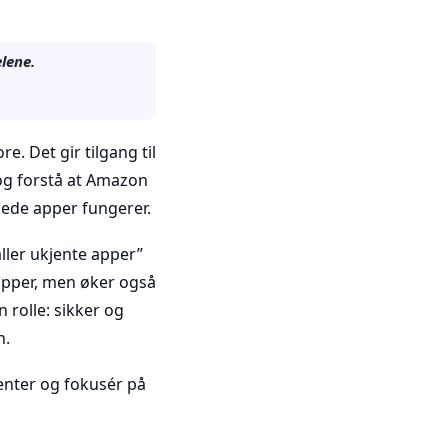
lene.
. Det gir tilgang til
 og forstå at Amazon
dede apper fungerer.
aller ukjente apper”
sapper, men øker også
n rolle: sikker og
n.
ienter og fokusér på