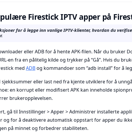
opulære Firestick IPTV apper på Fires
ksjoner for å legge inn vanlige IPTV-klienter, hvordan du verifise
r.
wnloader eller ADB for å hente APK-filen. Når du bruker D
RL-en fra en pålitelig kilde og trykker på “Gå”. Hvis du bru
irestick med
ADB
og kommandoer som “adb install” for å legg
id sjekksummer eller last ned fra kjente utviklere for å unngå 
noe: en korrupt eller modifisert APK kan inneholde spionp
rer brukeropplevelsen.
rt, gå til Innstillinger > Apper > Administrer installerte appl
er og for å deaktivere automatisk oppstart for apper du ikke
en på minnet og forbedrer stabiliteten.