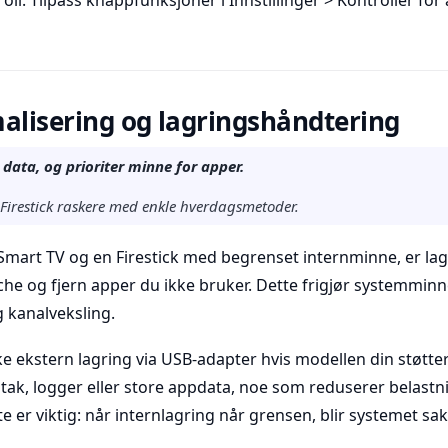
roll. Tilpass knappfunksjoner i Innstillinger > Kontroller fo
alisering og lagringshåndtering
t data, og prioriter minne for apper.
 Firestick raskere med enkle hverdagsmetoder.
 Smart TV og en Firestick med begrenset internminne, er la
he og fjern apper du ikke bruker. Dette frigjør systemminn
 kanalveksling.
e ekstern lagring via USB-adapter hvis modellen din støtter
tak, logger eller store appdata, noe som reduserer belastn
te er viktig: når internlagring når grensen, blir systemet s