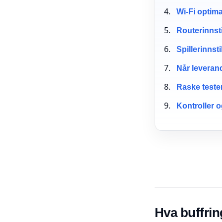
Wi-Fi optima
Routerinnsti
Spillerinnsti
Når leveran
Raske teste
Kontroller o
Hva buffrin