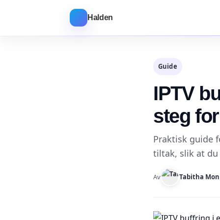
Halden
Guide
IPTV bu
steg fo
Praktisk guide f
tiltak, slik at d
Av
Tabitha Mon