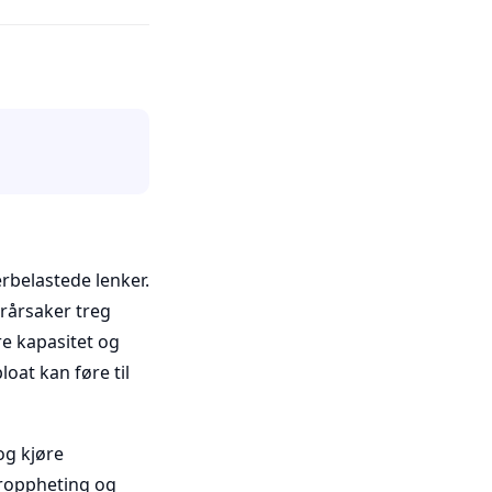
erbelastede lenker.
orårsaker treg
re kapasitet og
loat kan føre til
og kjøre
eroppheting og