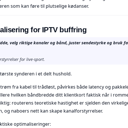
eren som kan føre til plutselige kødanser.
alisering for IPTV buffring
dde, velg riktige kanaler og bånd, juster sendestyrke og bruk fa
styrrelser for live-sport.
største synderen i et delt hushold.
strøm fra kabel til trådløst, påvirkes både latency og pakkel
llere hvilken båndbredde ditt klientkort faktisk når i romme
iktig: routerens teoretiske hastighet er sjelden den virkelig
, og naboers nett kan skape kanalforstyrrelser.
ktiske optimaliseringer: