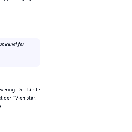
st kanal for
evering. Det første
t der TV-en står.
e