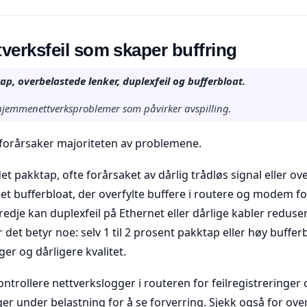
tverksfeil som skaper buffring
ap, overbelastede lenker, duplexfeil og bufferbloat.
jemmenettverksproblemer som påvirker avspilling.
l forårsaker majoriteten av problemene.
det pakktap, ofte forårsaket av dårlig trådløs signal eller ov
det bufferbloat, der overfylte buffere i routere og modem f
redje kan duplexfeil på Ethernet eller dårlige kabler reduse
r det betyr noe: selv 1 til 2 prosent pakktap eller høy bufferb
ger og dårligere kvalitet.
ontrollere nettverkslogger i routeren for feilregistreringer 
ger under belastning for å se forverring. Sjekk også for ov