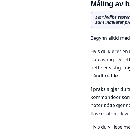
Måling av 
Lær hvilke tester
som indikerer pr
Begynn alltid med 
Hvis du kjører en 
opplasting. Derett
dette er viktig: h
båndbredde.
I praksis gjør du t
kommandoer som “p
noter både gjennom
flaskehalser i lev
Hvis du vil lese 