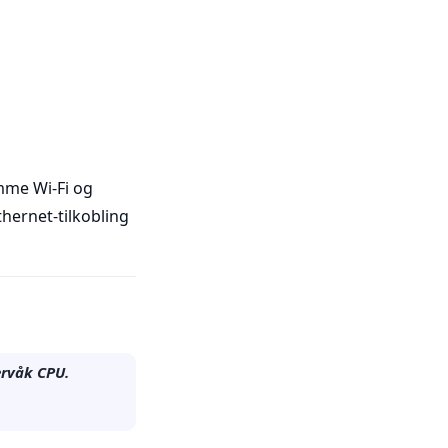
mme Wi-Fi og
thernet-tilkobling
ervåk CPU.