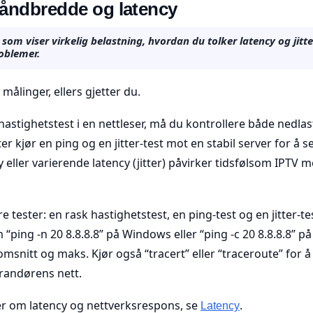
båndbredde og latency
 som viser virkelig belastning, hvordan du tolker latency og jitter
oblemer.
målinger, ellers gjetter du.
hastighetstest i en nettleser, må du kontrollere både nedla
er kjør en ping og en jitter-test mot en stabil server for å s
øy eller varierende latency (jitter) påvirker tidsfølsom IPTV 
re tester: en rask hastighetstest, en ping-test og en jitter-te
ing -n 20 8.8.8.8” på Windows eller “ping -c 20 8.8.8.8” p
snitt og maks. Kjør også “tracert” eller “traceroute” for å
erandørens nett.
mer om latency og nettverksrespons, se
.
Latency