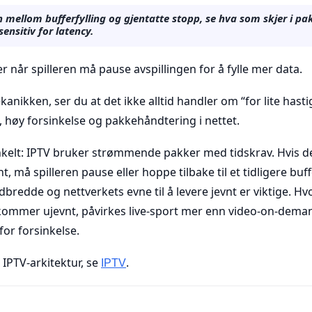
en mellom bufferfylling og gjentatte stopp, se hva som skjer i p
sensitiv for latency.
er når spilleren må pause avspillingen for å fylle mer data.
anikken, ser du at det ikke alltid handler om “for lite hast
, høy forsinkelse og pakkehåndtering i nettet.
nkelt: IPTV bruker strømmende pakker med tidskrav. Hvis d
 må spilleren pause eller hoppe tilbake til et tidligere buf
bredde og nettverkets evne til å levere jevnt er viktige. Hvo
 kommer ujevnt, påvirkes live-sport mer enn video-on-deman
for forsinkelse.
 IPTV-arkitektur, se
.
IPTV