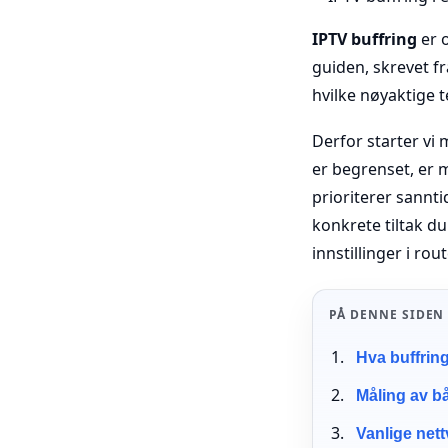
IPTV buffring
er o
guiden, skrevet f
hvilke nøyaktige t
Derfor starter vi 
er begrenset, er m
prioriterer sannti
konkrete tiltak d
innstillinger i rou
PÅ DENNE SIDEN
Hva buffring
Måling av b
Vanlige nett