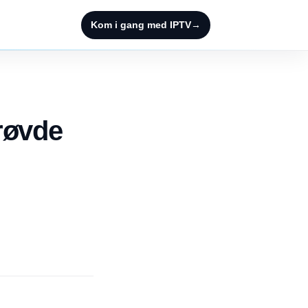
Kom i gang med IPTV
→
røvde