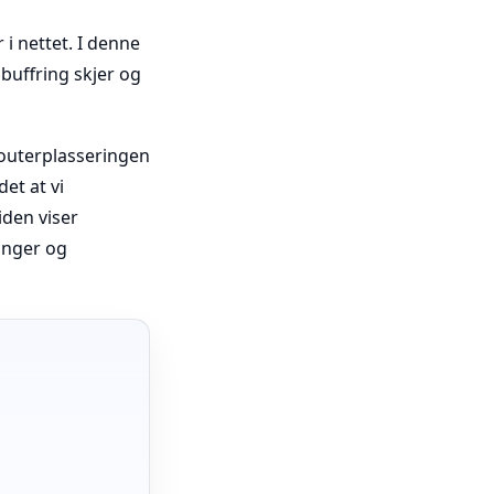
i nettet. I denne
buffring skjer og
 routerplasseringen
et at vi
iden viser
inger og