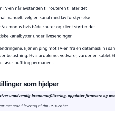
or TV-en når avstanden til routeren tillater det
nal manuelt, velg en kanal med lav forstyrrelse
c/ax modus hvis både router og klient støtter det
ske kanalbytter under livesendinger
 endringene, kjør en ping mot TV-en fra en datamaskin i sa
der belastning. Hvis problemet vedvarer, vurder en kablet E
te løser buffring permanent.
illinger som hjelper
tiver unødvendig brannmurfiltrering, oppdater firmware og ov
ir mer stabil levering til din IPTV-enhet.