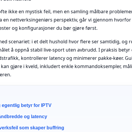
fte ikke en mystisk feil, men en samling målbare problemer 
ra en nettverksingeniørs perspektiv, går vi gjennom hvorfor 
ester og konfigurasjoner du bør gjøre først.
med scenariet: i et delt hushold hvor flere ser samtidig, og
ålet å oppnå stabil live-sport uten avbrudd. I praksis betyr d
dstrafikk, kontrollerer latency og minimerer pakke-køer. Gu
u kan gjøre i kveld, inkludert enkle kommandoksempler, mål
teren.
 egentlig betyr for IPTV
åndbredde og latency
verksfeil som skaper buffring