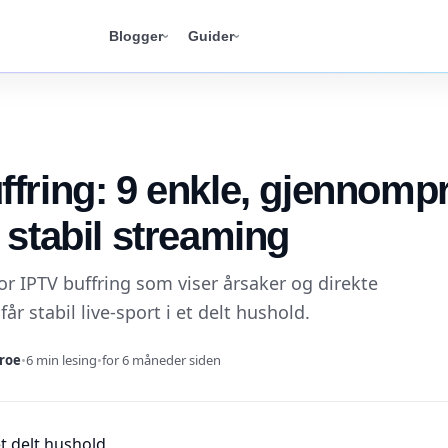
Blogger
Guider
ffring: 9 enkle, gjennomp
r stabil streaming
or IPTV buffring som viser årsaker og direkte
u får stabil live-sport i et delt hushold.
roe
•
6 min lesing
•
for 6 måneder siden