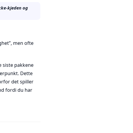
akke-kjeden og
ighet”, men ofte
e siste pakkene
ferpunkt. Dette
rfor det spiller
d fordi du har