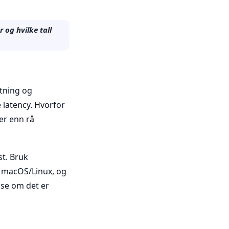
 og hvilke tall
stning og
e latency. Hvorfor
mer enn rå
st. Bruk
å macOS/Linux, og
 se om det er