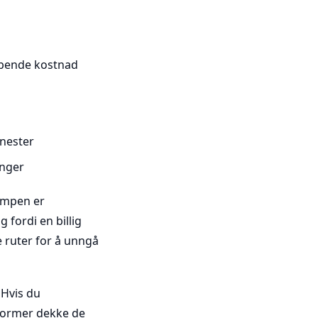
løpende kostnad
enester
inger
lempen er
 fordi en billig
 ruter for å unngå
 Hvis du
tformer dekke de