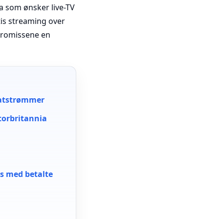
ia som ønsker live-TV
is streaming over
mpromissene en
iratstrømmer
Storbritannia
r
s med betalte