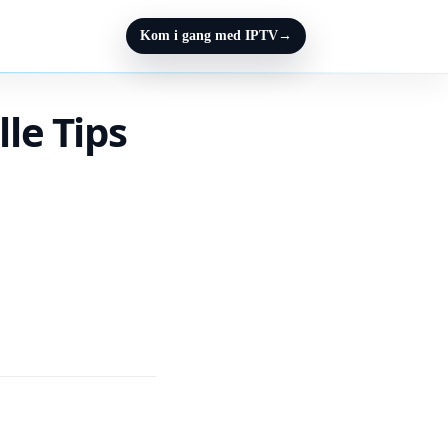
Kom i gang med IPTV
→
lle Tips