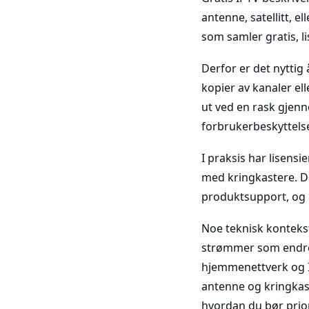
antenne, satellitt, e
som samler gratis, l
Derfor er det nyttig
kopier av kanaler ell
ut ved en rask gjen
forbrukerbeskyttelse
I praksis har lisensi
med kringkastere. Det
produktsupport, og u
Noe teknisk kontekst:
strømmer som endrer 
hjemmenettverk og IS
antenne og kringkasti
hvordan du bør priori