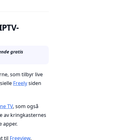
IPTV-
ende gratis
ne, som tilbyr live
sielle
Freely
siden
ne TV
, som også
ye av kringkasternes
e apper.
t til
Freeview
.