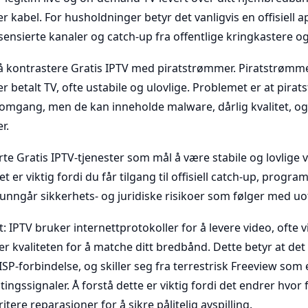
ller kabel. For husholdninger betyr det vanligvis en offisiell 
isensierte kanaler og catch-up fra offentlige kringkastere o
 å kontrastere Gratis IPTV med piratstrømmer. Piratstrømme
er betalt TV, ofte ustabile og ulovlige. Problemet er at pira
nomgang, men de kan inneholde malware, dårlig kvalitet, og
r.
erte Gratis IPTV-tjenester som mål å være stabile og lovlige 
 er viktig fordi du får tilgang til offisiell catch-up, progra
nngår sikkerhets- og juridiske risikoer som følger med uof
 IPTV bruker internettprotokoller for å levere video, ofte v
kvaliteten for å matche ditt bredbånd. Dette betyr at det 
P-forbindelse, og skiller seg fra terrestrisk Freeview som 
ngssignaler. Å forstå dette er viktig fordi det endrer hvor f
tere reparasjoner for å sikre pålitelig avspilling.