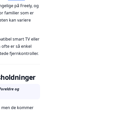
ngelige på Freely, og
or familier som er
heten kan variere
tibel smart TV eller
 ofte er så enkel
ede fjernkontroller.
sholdninger
foreldre og
er, men de kommer