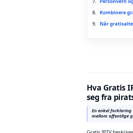
Personvern og
Kombinere gra
Når gratisalte
Hva Gratis I
seg fra pir
En enkel forklaring
mellom offentlige g
Gratis IPTV beskrive