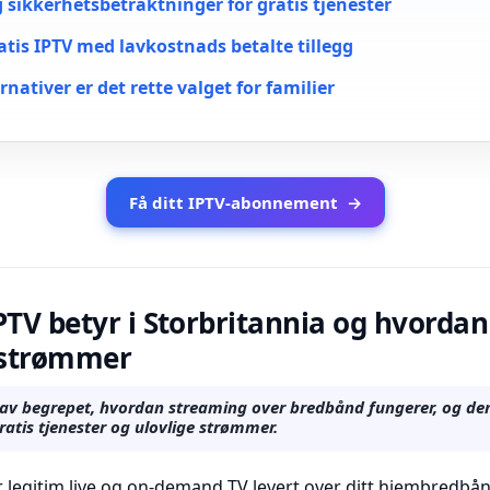
 sikkerhetsbetraktninger for gratis tjenester
tis IPTV med lavkostnads betalte tillegg
rnativer er det rette valget for familier
Få ditt IPTV-abonnement
→
PTV betyr i Storbritannia og hvordan 
atstrømmer
 av begrepet, hvordan streaming over bredbånd fungerer, og den
ratis tjenester og ulovlige strømmer.
r legitim live og on-demand TV levert over ditt hjembredbån