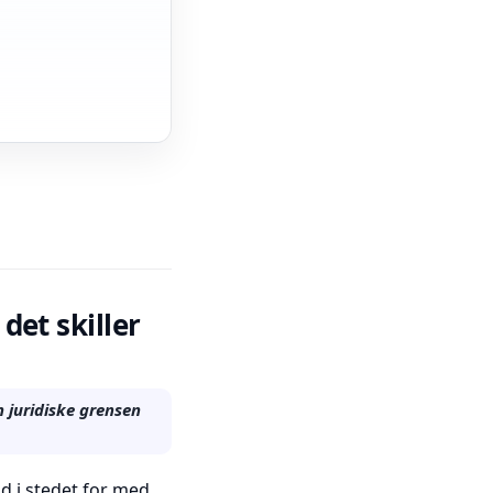
det skiller
 juridiske grensen
d i stedet for med