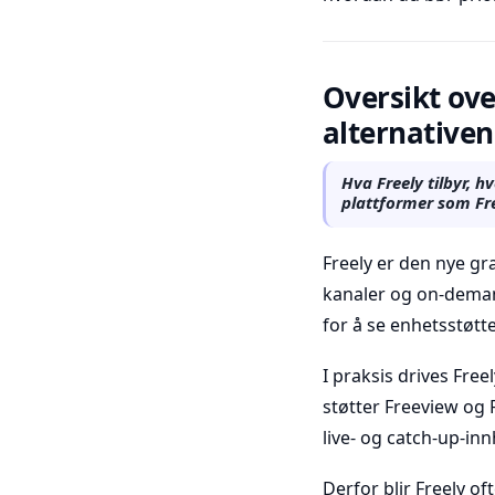
Oversikt ove
alternativen
Hva Freely tilbyr, 
plattformer som Fr
Freely er den nye gra
kanaler og on-demand
for å se enhetsstøt
I praksis drives Fre
støtter Freeview og 
live- og catch-up-in
Derfor blir Freely o