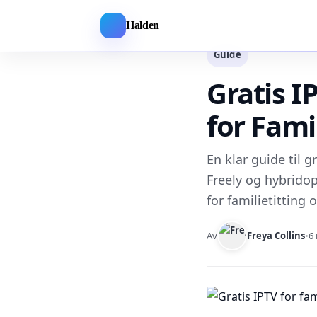
Halden
Guide
Gratis I
for Fami
En klar guide til g
Freely og hybridop
for familietitting
Av
Freya Collins
•
6 