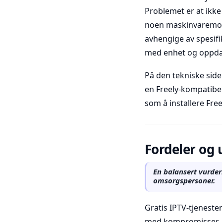
Problemet er at ikke 
noen maskinvaremodel
avhengige av spesifik
med enhet og oppda
På den tekniske side
en Freely-kompatibel 
som å installere Fre
Fordeler og 
En balansert vurder
omsorgspersoner.
Gratis IPTV-tjenest
med kompromisser.