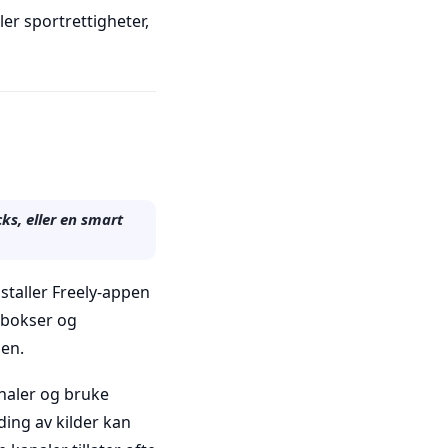
er sportrettigheter,
ks, eller en smart
nstaller Freely-appen
p-bokser og
men.
analer og bruke
ing av kilder kan