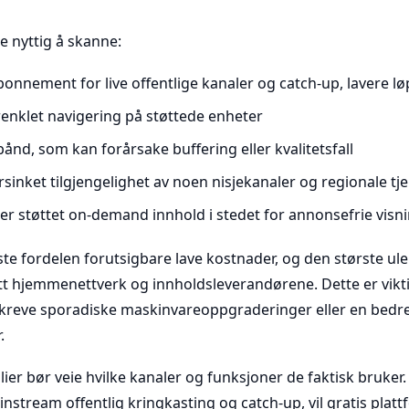
te nyttig å skanne:
onnement for live offentlige kanaler og catch-up, lavere 
enklet navigering på støttede enheter
nd, som kan forårsake buffering eller kvalitetsfall
rsinket tilgjengelighet av noen nisjekanaler og regionale tj
er støttet on-demand innhold i stedet for annonsefrie visn
rste fordelen forutsigbare lave kostnader, og den største u
t hjemmenettverk og innholdsleverandørene. Dette er viktig
n kreve sporadiske maskinvareoppgraderinger eller en bedre
.
ier bør veie hvilke kanaler og funksjoner de faktisk bruker.
nstream offentlig kringkasting og catch-up, vil gratis plat