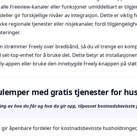
alle Freeview-kanaler eller funksjoner umiddelbart er tilgje
ler gir forskjellige nivåer av integrasjon. Dette er viktig f
ke regionale tjenester eller nisjekanaler, fordi tilgjengelig
teringer.
n strømmer Freely over bredbånd, så du vil trenge en kompa
set-top-enhet for å bruke det. Dette betyr at installasjonen
ely-appen eller bruke den innebygde Freely-knappen på støtt
ulemper med gratis tjenester for hu
ing av hva du får og hva du gir opp, tilpasset kostnadsbevisste 
er gir åpenbare fordeler for kostnadsbevisste husholdning