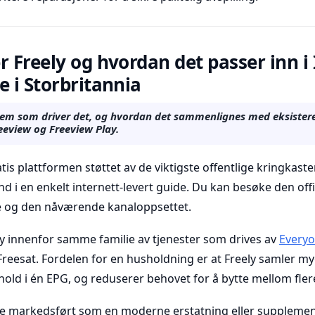
r Freely og hvordan det passer inn i 
e i Storbritannia
hvem som driver det, og hvordan det sammenlignes med eksister
eeview og Freeview Play.
tis plattformen støttet av de viktigste offentlige kringkaster
 i en enkelt internett-levert guide. Du kan besøke den offi
te og den nåværende kanaloppsettet.
ely innenfor samme familie av tjenester som drives av
Everyo
Freesat. Fordelen for en husholdning er at Freely samler m
nhold i én EPG, og reduserer behovet for å bytte mellom fler
fte markedsført som en moderne erstatning eller supplemen