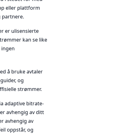
app eller plattform
g partnere.
r er ulisensierte
tstrømmer kan se like
 ingen
ved å bruke avtaler
mguider, og
fisielle strømmer.
ia adaptive bitrate-
er avhengig av ditt
er avhengig av
eil oppstår, og