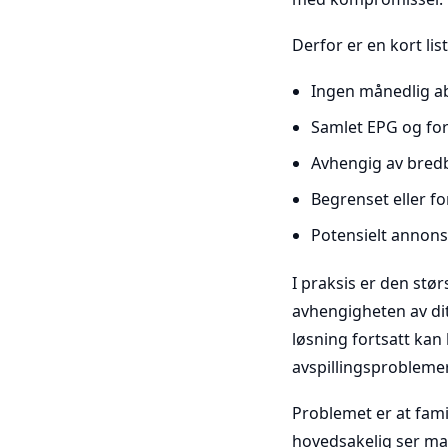
Derfor er en kort lis
Ingen månedlig ab
Samlet EPG og for
Avhengig av bredbå
Begrenset eller fo
Potensielt annons
I praksis er den stø
avhengigheten av dit
løsning fortsatt ka
avspillingsproblemer
Problemet er at famil
hovedsakelig ser mai