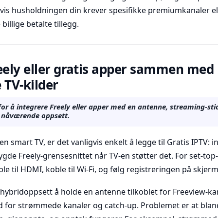
vis husholdningen din krever spesifikke premiumkanaler ell
billige betalte tillegg.
eely eller gratis apper sammen med
 TV-kilder
for å integrere Freely eller apper med en antenne, streaming-stic
n nåværende oppsett.
en smart TV, er det vanligvis enkelt å legge til Gratis IPTV: i
ygde Freely-grensesnittet når TV-en støtter det. For set-to
le til HDMI, koble til Wi-Fi, og følg registreringen på skjer
ig hybridoppsett å holde en antenne tilkoblet for Freeview-k
d for strømmede kanaler og catch-up. Problemet er at bland