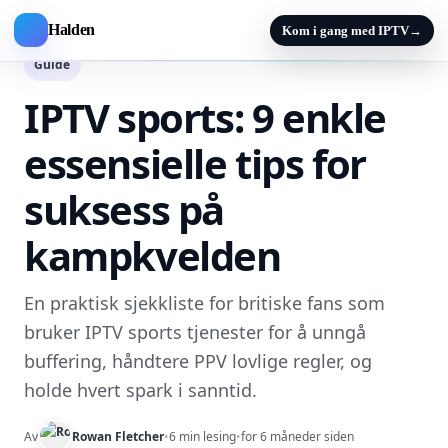
Halden
Kom i gang med IPTV
→
Guide
IPTV sports: 9 enkle
essensielle tips for
suksess på
kampkvelden
En praktisk sjekkliste for britiske fans som
bruker IPTV sports tjenester for å unngå
buffering, håndtere PPV lovlige regler, og
holde hvert spark i sanntid.
Av
Rowan Fletcher
•
6 min lesing
•
for 6 måneder siden