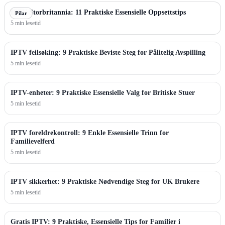
IPTV Storbritannia: 11 Praktiske Essensielle Oppsettstips
Pilar
5 min lesetid
IPTV feilsøking: 9 Praktiske Beviste Steg for Pålitelig Avspilling
5 min lesetid
IPTV-enheter: 9 Praktiske Essensielle Valg for Britiske Stuer
5 min lesetid
IPTV foreldrekontroll: 9 Enkle Essensielle Trinn for
Familievelferd
5 min lesetid
IPTV sikkerhet: 9 Praktiske Nødvendige Steg for UK Brukere
5 min lesetid
Gratis IPTV: 9 Praktiske, Essensielle Tips for Familier i