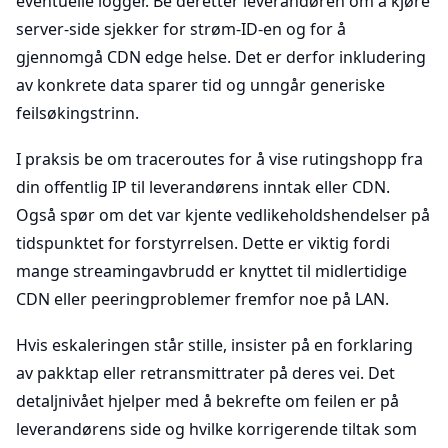
eventuelle logger. Be deretter leverandøren om å kjøre
server-side sjekker for strøm-ID-en og for å
gjennomgå CDN edge helse. Det er derfor inkludering
av konkrete data sparer tid og unngår generiske
feilsøkingstrinn.
I praksis be om traceroutes for å vise rutingshopp fra
din offentlig IP til leverandørens inntak eller CDN.
Også spør om det var kjente vedlikeholdshendelser på
tidspunktet for forstyrrelsen. Dette er viktig fordi
mange streamingavbrudd er knyttet til midlertidige
CDN eller peeringproblemer fremfor noe på LAN.
Hvis eskaleringen står stille, insister på en forklaring
av pakktap eller retransmittrater på deres vei. Det
detaljnivået hjelper med å bekrefte om feilen er på
leverandørens side og hvilke korrigerende tiltak som