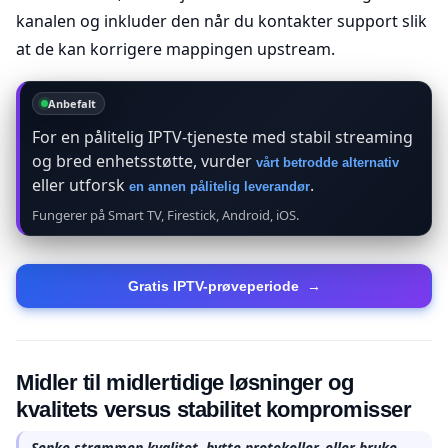
kanalen og inkluder den når du kontakter support slik
at de kan korrigere mappingen upstream.
Anbefalt
For en pålitelig IPTV-tjeneste med stabil streaming
og bred enhetsstøtte, vurder
vårt betrodde alternativ
eller utforsk
.
en annen pålitelig leverandør
Fungerer på Smart TV, Firestick, Android, iOS.
Gratis IPTV-prøveperiode
→
Midler til midlertidige løsninger og
kvalitets versus stabilitet kompromisser
Senke strømmen kvalitet, bytte protokoller, eller bruke