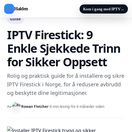
Halden
Kom i gang med IPTV
→
Guide
IPTV Firestick: 9
Enkle Sjekkede Trinn
for Sikker Oppsett
Rolig og praktisk guide for å installere og sikre
IPTV Firestick i Norge, for å redusere avbrudd
og beskytte dine legitimasjoner.
Av
Rowan Fletcher
•
6 min lesing
•
for 6 måneder siden