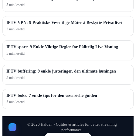
5 min lesetid
IPTV VPN: 9 Praktiske Vesentlige Måter å Beskytte Privatlivet
5 min lesetid
IPTV sport: 9 Enkle Viktige Regler for Pålitelig Live Visning
5 min lesetid
IPTV buffering: 9 enkle justeringer, den ultimate løsningen
5 min lesetid
IPTV boks: 7 enkle tips for den essensielle guiden
5 min lesetid
©
2026
Halden • Guides & articles for better streaming
performance.