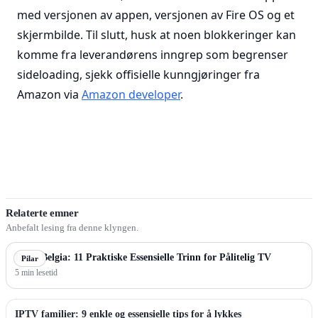
med versjonen av appen, versjonen av Fire OS og et
skjermbilde. Til slutt, husk at noen blokkeringer kan
komme fra leverandørens inngrep som begrenser
sideloading, sjekk offisielle kunngjøringer fra
Amazon via
Amazon developer
.
Relaterte emner
Anbefalt lesing fra denne klyngen.
IPTV Belgia: 11 Praktiske Essensielle Trinn for Pålitelig TV
Pilar
5 min lesetid
IPTV familier: 9 enkle og essensielle tips for å lykkes