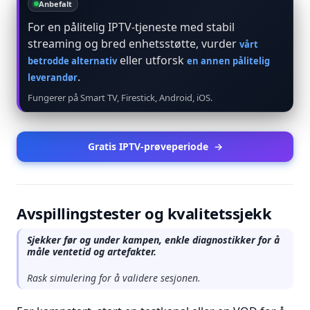
Anbefalt
For en pålitelig IPTV-tjeneste med stabil
streaming og bred enhetsstøtte, vurder
vårt
eller utforsk
betrodde alternativ
en annen pålitelig
.
leverandør
Fungerer på Smart TV, Firestick, Android, iOS.
Gratis IPTV-prøveperiode
→
Avspillingstester og kvalitetssjekk
Sjekker før og under kampen, enkle diagnostikker for å
måle ventetid og artefakter.
Rask simulering for å validere sesjonen.